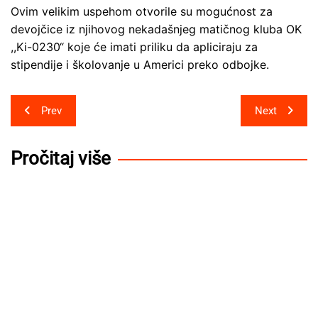
Ovim velikim uspehom otvorile su mogućnost za
devojčice iz njihovog nekadašnjeg matičnog kluba OK
,,Ki-0230“ koje će imati priliku da apliciraju za
stipendije i školovanje u Americi preko odbojke.
Post
Prev
Next
navigation
Pročitaj više