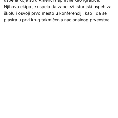
uspeha koje su u Americi napravile kao igračice.
Njihova ekipa je uspela da zabeleži istorijski uspeh za
školu i osvoji prvo mesto u konferenciji, kao i da se
plasira u prvi krug takmičenja nacionalnog prvenstva.