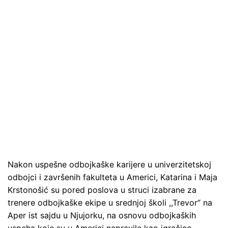
Nakon uspešne odbojkaške karijere u univerzitetskoj
odbojci i završenih fakulteta u Americi, Katarina i Maja
Krstonošić su pored poslova u struci izabrane za
trenere odbojkaške ekipe u srednjoj školi ,,Trevor“ na
Aper ist sajdu u Njujorku, na osnovu odbojkaških