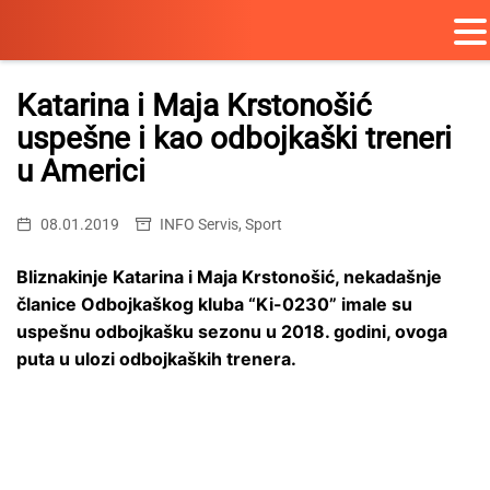
Skip
to
Katarina i Maja Krstonošić
content
uspešne i kao odbojkaški treneri
u Americi
08.01.2019
INFO Servis
,
Sport
Bliznakinje Katarina i Maja Krstonošić, nekadašnje
članice Odbojkaškog kluba “Ki-0230” imale su
uspešnu
odbojkašku sezonu u 2018. godini, ovoga
puta u ulozi odbojkaških trenera.