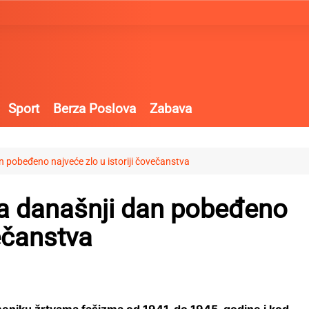
Sport
Berza Poslova
Zabava
 pobeđeno najveće zlo u istoriji čovečanstva
a današnji dan pobeđeno
večanstva