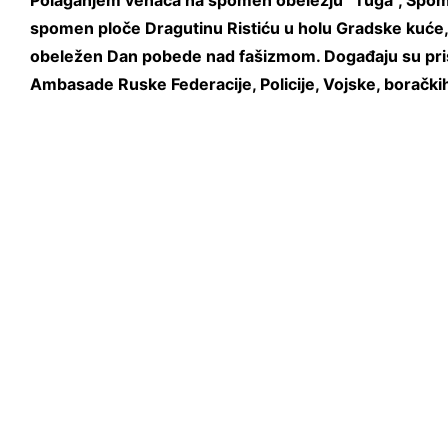
Polaganjem venaca na spomen obeležju “Tuga”, Spome
spomen ploče Dragutinu Ristiću u holu Gradske kuće, 
obeležen Dan pobede nad fašizmom. Događaju su pris
Ambasade Ruske Federacije, Policije, Vojske, boračkih