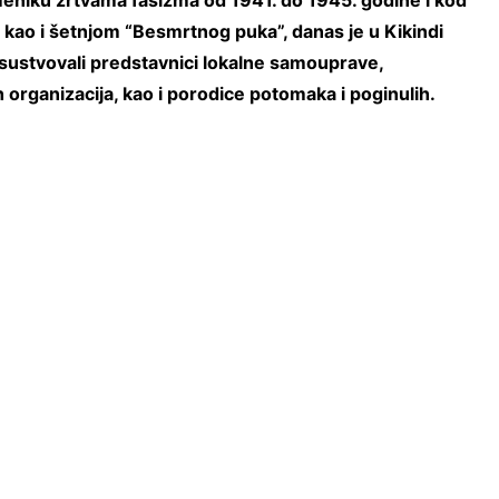
niku žrtvama fašizma od 1941. do 1945. godine i kod
kao i šetnjom “Besmrtnog puka”, danas je u Kikindi
ustvovali predstavnici lokalne samouprave,
 organizacija, kao i porodice potomaka i poginulih.