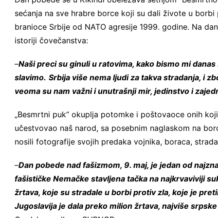
sećanja na sve hrabre borce koji su dali živote u borbi 
branioce Srbije od NATO agresije 1999. godine. Na dan
istoriji čovečanstva:
–
Naši preci su ginuli u ratovima, kako bismo mi danas ž
slavimo.
Srbija više nema ljudi za takva stradanja, i 
veoma su nam važni i unutrašnji mir, jedinstvo i zajed
„Besmrtni puk“ okuplja potomke i poštovaoce onih koji 
učestvovao naš narod, sa posebnim naglaskom na borce
nosili fotografije svojih predaka vojnika, boraca, strada
–
Dan pobede nad fašizmom, 9. maj, je jedan od najznača
fašističke Nemačke stavljena tačka na najkrvaviviji su
žrtava, koje su stradale u borbi protiv zla, koje je pret
Jugoslavija je dala preko milion žrtava, najviše srpsk