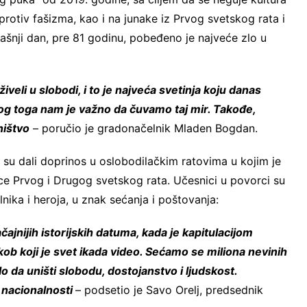
protiv fašizma, kao i na junake iz Prvog svetskog rata i
ašnji dan, pre 81 godinu, pobeđeno je najveće zlo u
iveli u slobodi, i to je najveća svetinja koju danas
zbog toga nam je važno da čuvamo taj mir. Takođe,
ništvo
– poručio je gradonačelnik Mladen Bogdan.
su dali doprinos u oslobodilačkim ratovima u kojim je
 Prvog i Drugog svetskog rata. Učesnici u povorci su
lnika i heroja, u znak sećanja i poštovanja:
jnijih istorijskih datuma, kada je kapitulacijom
kob koji je svet ikada video. Sećamo se miliona nevinih
ilo da uništi slobodu, dostojanstvo i ljudskost.
e nacionalnosti
– podsetio je Savo Orelj, predsednik