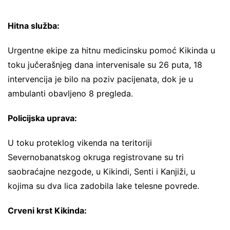
Hitna služba:
Urgentne ekipe za hitnu medicinsku pomoć Kikinda u
toku jučerašnjeg dana intervenisale su 26 puta, 18
intervencija je bilo na poziv pacijenata, dok je u
ambulanti obavljeno 8 pregleda.
Policijska uprava:
U toku proteklog vikenda na teritoriji
Severnobanatskog okruga registrovane su tri
saobraćajne nezgode, u Kikindi, Senti i Kanjiži, u
kojima su dva lica zadobila lake telesne povrede.
Crveni krst Kikinda: