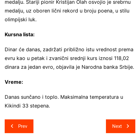
medalju. Stariji pionir Kristijan Olah osvojio je srebrnu
medalju, uz oboren lični rekord u broju poena, u stilu
olimpijski luk.
Kursna lista:
Dinar će danas, zadržati približno istu vrednost prema
evru kao u petak i zvanični srednji kurs iznosi 118,02
dinara za jedan evro, objavila je Narodna banka Srbije.
Vreme:
Danas sunčano i toplo. Maksimalna temperatura u
Kikindi 33 stepena.
Post
Prev
Next
navigation