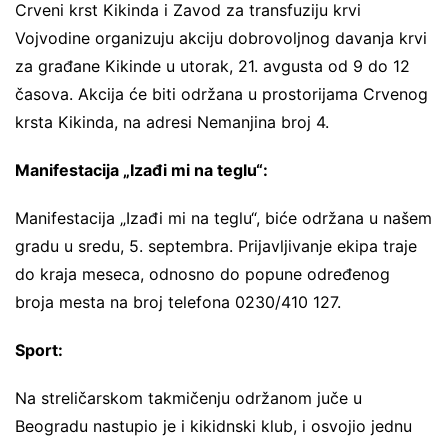
Crveni krst Kikinda i Zavod za transfuziju krvi
Vojvodine organizuju akciju dobrovoljnog davanja krvi
za građane Kikinde u utorak, 21. avgusta od 9 do 12
časova. Akcija će biti održana u prostorijama Crvenog
krsta Kikinda, na adresi Nemanjina broj 4.
Manifestacija „Izađi mi na teglu“:
Manifestacija „Izađi mi na teglu“, biće održana u našem
gradu u sredu, 5. septembra. Prijavljivanje ekipa traje
do kraja meseca, odnosno do popune određenog
broja mesta na broj telefona 0230/410 127.
Sport:
Na streličarskom takmičenju održanom juče u
Beogradu nastupio je i kikidnski klub, i osvojio jednu