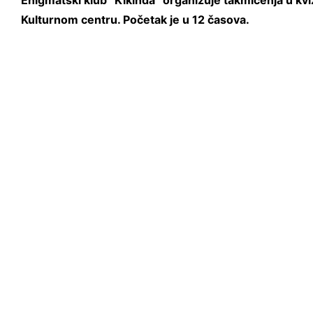
Enigmatski klub “Kikinda” organizuje takmičenja u kvi
Kulturnom centru. Početak je u 12 časova.