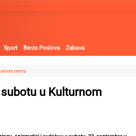
Sport
Berza Poslova
Zabava
lturnom centru
u subotu u Kulturnom