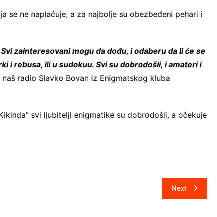
ja se ne naplaćuje, a za najbolje su obezbeđeni pehari i
 Svi zainteresovani mogu da dođu, i odaberu da li će se
 i rebusa, ili u sudokuu. Svi su dobrodošli, i amateri i
a naš radio Slavko Bovan iz Enigmatskog kluba
kinda” svi ljubitelji enigmatike su dobrodošli, a očekuje
.
Next