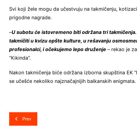
Svi koji žele mogu da učestvuju na takmičenju, kotizaci
prigodne nagrade.
–
U subotu će istovremeno biti održana tri takmičenja.
takmičiti u kvizu opšte kulture, u rešavanju osmosmerki
profesionalci, i očekujemo lepo druženje
– rekao je z
“Kikinda”.
Nakon takmičenja biće održana izborna skupština EK “Ki
se učešće nekoliko najznačajnijih balkanskih enigmata
Post
Prev
navigation