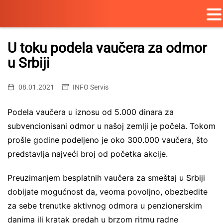
Skip
to
U toku podela vaučera za odmor
content
u Srbiji
08.01.2021
INFO Servis
Podela vaučera u iznosu od 5.000 dinara za
subvencionisani odmor u našoj zemlji je počela. Tokom
prošle godine podeljeno je oko 300.000 vaučera, što
predstavlja najveći broj od početka akcije.
Preuzimanjem besplatnih vaučera za smeštaj u Srbiji
dobijate mogućnost da, veoma povoljno, obezbedite
za sebe trenutke aktivnog odmora u penzionerskim
danima ili kratak predah u brzom ritmu radne