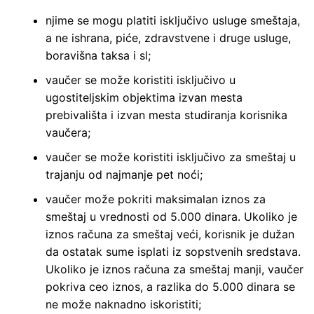
njime se mogu platiti isključivo usluge smeštaja,
a ne ishrana, piće, zdravstvene i druge usluge,
boravišna taksa i sl;
vaučer se može koristiti isključivo u
ugostiteljskim objektima izvan mesta
prebivališta i izvan mesta studiranja korisnika
vaučera;
vaučer se može koristiti isključivo za smeštaj u
trajanju od najmanje pet noći;
vaučer može pokriti maksimalan iznos za
smeštaj u vrednosti od 5.000 dinara. Ukoliko je
iznos računa za smeštaj veći, korisnik je dužan
da ostatak sume isplati iz sopstvenih sredstava.
Ukoliko je iznos računa za smeštaj manji, vaučer
pokriva ceo iznos, a razlika do 5.000 dinara se
ne može naknadno iskoristiti;