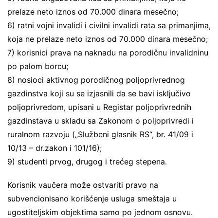
prelaze neto iznos od 70.000 dinara mesečno;
6) ratni vojni invalidi i civilni invalidi rata sa primanjima,
koja ne prelaze neto iznos od 70.000 dinara mesečno;
7) korisnici prava na naknadu na porodičnu invalidninu
po palom borcu;
8) nosioci aktivnog porodičnog poljoprivrednog
gazdinstva koji su se izjasnili da se bavi isključivo
poljoprivredom, upisani u Registar poljoprivrednih
gazdinstava u skladu sa Zakonom o poljoprivredi i
ruralnom razvoju („Službeni glasnik RS“, br. 41/09 i
10/13 – dr.zakon i 101/16);
9) studenti prvog, drugog i trećeg stepena.
Korisnik vaučera može ostvariti pravo na
subvencionisano korišćenje usluga smeštaja u
ugostiteljskim objektima samo po jednom osnovu.