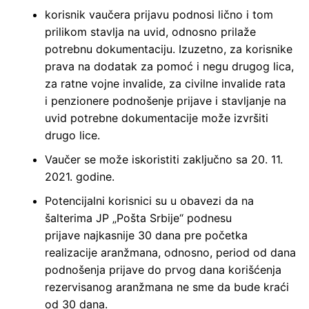
korisnik vaučera prijavu podnosi lično i tom
prilikom stavlja na uvid, odnosno prilaže
potrebnu dokumentaciju. Izuzetno, za korisnike
prava na dodatak za pomoć i negu drugog lica,
za ratne vojne invalide, za civilne invalide rata
i penzionere podnošenje prijave i stavljanje na
uvid potrebne dokumentacije može izvršiti
drugo lice.
Vaučer se može iskoristiti zaključno sa 20. 11.
2021. godine.
Potencijalni korisnici su u obavezi da na
šalterima JP „Pošta Srbije“ podnesu
prijave najkasnije 30 dana pre početka
realizacije aranžmana, odnosno, period od dana
podnošenja prijave do prvog dana korišćenja
rezervisanog aranžmana ne sme da bude kraći
od 30 dana.