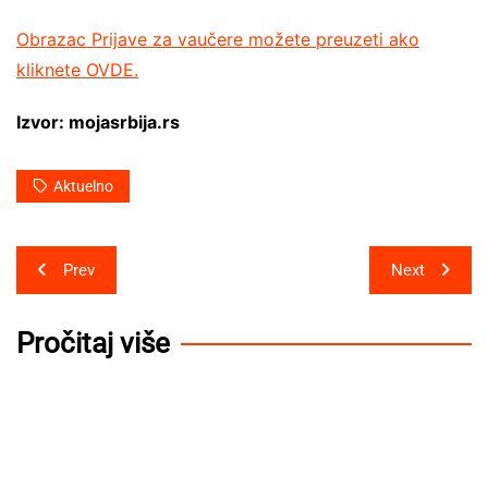
Obrazac Prijave za vaučere možete preuzeti ako
kliknete OVDE.
Izvor: mojasrbija.rs
Aktuelno
Post
Prev
Next
navigation
Pročitaj više