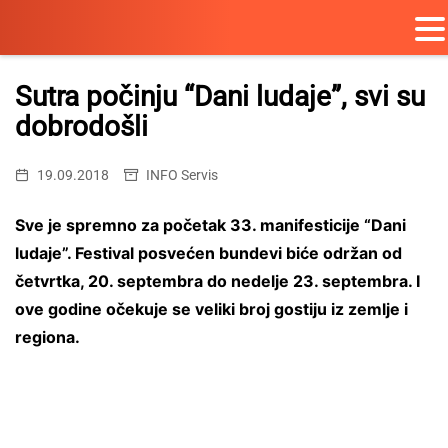
Skip
to
Sutra počinju “Dani ludaje”, svi su
content
dobrodošli
19.09.2018
INFO Servis
Sve je spremno za početak 33. manifesticije “Dani
ludaje”. Festival posvećen bundevi biće održan od
četvrtka, 20. septembra do nedelje 23. septembra. I
ove godine očekuje se veliki broj gostiju iz zemlje i
regiona.