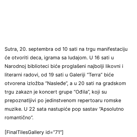
Sutra, 20. septembra od 10 sati na trgu manifestaciju
će otvoriti deca, igrama sa ludajom. U 16 sati u
Narodnoj biblioteci biće proglašeni najbolji likovni i
literarni radovi, od 19 sati u Galeriji “Terra” biće
otvorena izložba “Nasleđe”, a u 20 sati na gradskom
trgu zakazn je koncert grupe “Ođila”, koji su
prepoznatljivi po jedinstvenom repertoaru romske
muzike. U 22 sata nastupiće pop sastav “Apsolutno
romantično”.
[FinalTilesGallery id=”71″]