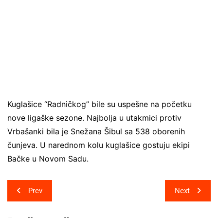
Kuglašice “Radničkog” bile su uspešne na početku
nove ligaške sezone. Najbolja u utakmici protiv
Vrbašanki bila je Snežana Šibul sa 538 oborenih
čunjeva. U narednom kolu kuglašice gostuju ekipi
Bačke u Novom Sadu.
Post
Prev
Next
navigation