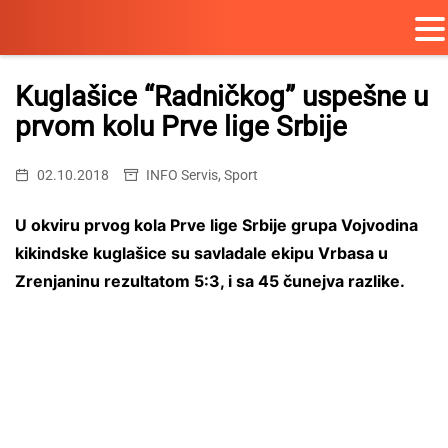
Skip
to
Kuglašice “Radničkog” uspešne u
content
prvom kolu Prve lige Srbije
02.10.2018
INFO Servis
,
Sport
U okviru prvog kola Prve lige Srbije grupa Vojvodina
kikindske kuglašice su savladale ekipu Vrbasa u
Zrenjaninu rezultatom 5:3, i sa 45 čunejva razlike.