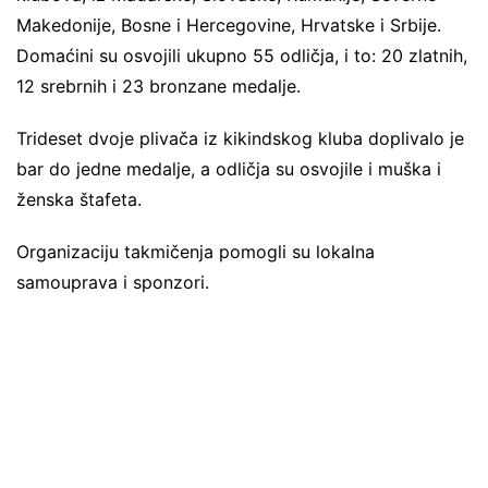
Makedonije, Bosne i Hercegovine, Hrvatske i Srbije.
Domaćini su osvojili ukupno 55 odličja, i to: 20 zlatnih,
12 srebrnih i 23 bronzane medalje.
Trideset dvoje plivača iz kikindskog kluba doplivalo je
bar do jedne medalje, a odličja su osvojile i muška i
ženska štafeta.
Organizaciju takmičenja pomogli su lokalna
samouprava i sponzori.