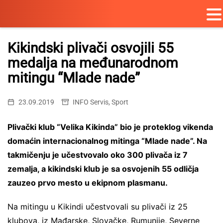
Skip
to
Kikindski plivači osvojili 55
content
medalja na međunarodnom
mitingu “Mlade nade”
23.09.2019
INFO Servis
,
Sport
Plivački klub “Velika Kikinda” bio je proteklog vikenda
domaćin internacionalnog mitinga “Mlade nade”. Na
takmičenju je učestvovalo oko 300 plivača iz 7
zemalja, a kikindski klub je sa osvojenih 55 odličja
zauzeo prvo mesto u ekipnom plasmanu.
Na mitingu u Kikindi učestvovali su plivači iz 25
klubova, iz Mađarske, Slovačke, Rumunije, Severne