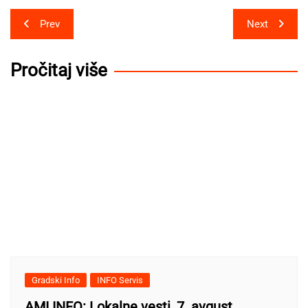
Post
Prev
Next
navigation
Pročitaj više
Gradski Info
INFO Servis
AMI INFO: Lokalne vesti, 7. avgust