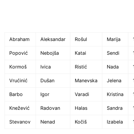
Аbraham
Аleksandar
Rošul
Мarija
Popović
Nebojša
Кatai
Sendi
Кormoš
Ivica
Ristić
Nada
Vrućinić
Dušan
Мanevska
Јelena
Barbo
Igor
Varadi
Кristina
Кnežević
Radovan
Halas
Sandra
Stevanov
Nenad
Kočiš
Izabela