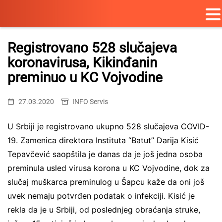
Skip
to
Registrovano 528 slučajeva
content
koronavirusa, Kikinđanin
preminuo u KC Vojvodine
27.03.2020
INFO Servis
U Srbiji je registrovano ukupno 528 slučajeva COVID-
19. Zamenica direktora Instituta “Batut” Darija Kisić
Tepavčević saopštila je danas da je još jedna osoba
preminula usled virusa korona u KC Vojvodine, dok za
slučaj muškarca preminulog u Šapcu kaže da oni još
uvek nemaju potvrđen podatak o infekciji. Kisić je
rekla da je u Srbiji, od poslednjeg obraćanja struke,