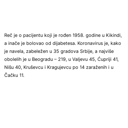
Reč je o pacijentu koji je rođen 1958. godine u Kikindi,
a inače je bolovao od dijabetesa. Koronavirus je, kako
je navela, zabeležen u 35 gradova Srbije, a najviše
obolelih je u Beogradu – 219, u Valjevu 45, Ćupriji 41,
Nišu 40, Kruševcu i Kragujevcu po 14 zaraženih i u
Čačku 11.