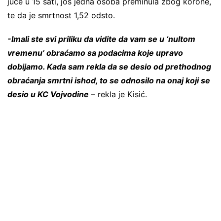
juče u 15 sati, još jedna osoba preminula zbog korone,
te da je smrtnost 1,52 odsto.
-Imali ste svi priliku da vidite da vam se u ‘nultom
vremenu’ obraćamo sa podacima koje upravo
dobijamo. Kada sam rekla da se desio od prethodnog
obraćanja smrtni ishod, to se odnosilo na onaj koji se
desio u KC Vojvodine
– rekla je Kisić.