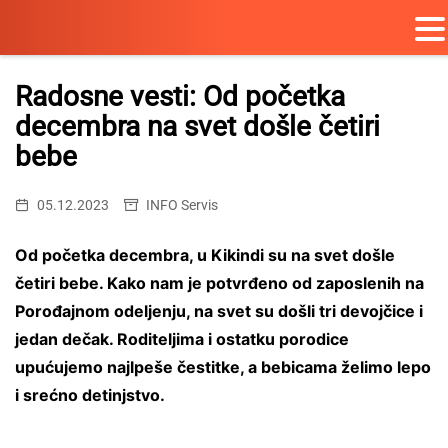
Skip
to
Radosne vesti: Od početka
content
decembra na svet došle četiri
bebe
05.12.2023
INFO Servis
Od početka decembra, u Kikindi su na svet došle
četiri bebe. Kako nam je potvrđeno od zaposlenih na
Porođajnom odeljenju, na svet su došli tri devojčice i
jedan dečak. Roditeljima i ostatku porodice
upućujemo najlpeše čestitke, a bebicama želimo lepo
i srećno detinjstvo.