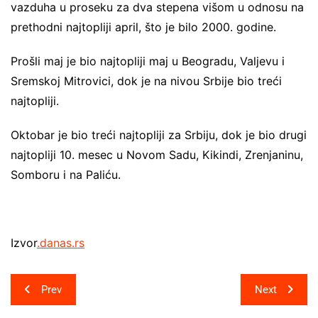
vazduha u proseku za dva stepena višom u odnosu na
prethodni najtopliji april, što je bilo 2000. godine.
Prošli maj je bio najtopliji maj u Beogradu, Valjevu i
Sremskoj Mitrovici, dok je na nivou Srbije bio treći
najtopliji.
Oktobar je bio treći najtopliji za Srbiju, dok je bio drugi
najtopliji 10. mesec u Novom Sadu, Kikindi, Zrenjaninu,
Somboru i na Paliću.
Izvor
.danas.rs
Post
Prev
Next
navigation