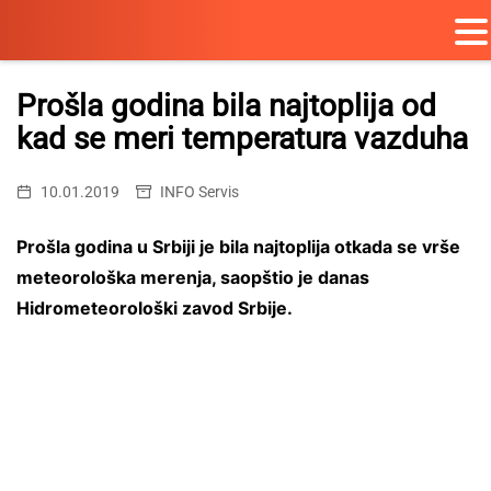
Skip
to
Prošla godina bila najtoplija od
content
kad se meri temperatura vazduha
10.01.2019
INFO Servis
Prošla godina u Srbiji je bila najtoplija otkada se vrše
meteorološka merenja, saopštio je danas
Hidrometeorološki zavod Srbije.