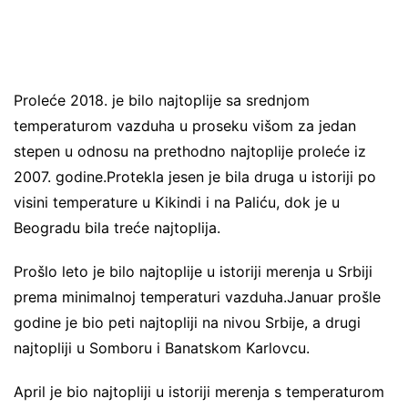
Proleće 2018. je bilo najtoplije sa srednjom
temperaturom vazduha u proseku višom za jedan
stepen u odnosu na prethodno najtoplije proleće iz
2007. godine.Protekla jesen je bila druga u istoriji po
visini temperature u Kikindi i na Paliću, dok je u
Beogradu bila treće najtoplija.
Prošlo leto je bilo najtoplije u istoriji merenja u Srbiji
prema minimalnoj temperaturi vazduha.Januar prošle
godine je bio peti najtopliji na nivou Srbije, a drugi
najtopliji u Somboru i Banatskom Karlovcu.
April je bio najtopliji u istoriji merenja s temperaturom