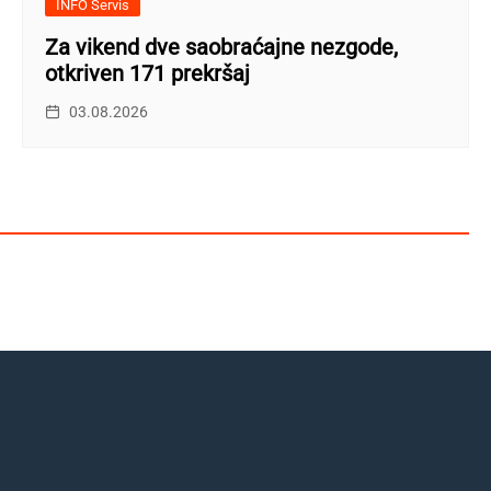
INFO Servis
Za vikend dve saobraćajne nezgode,
otkriven 171 prekršaj
03.08.2026