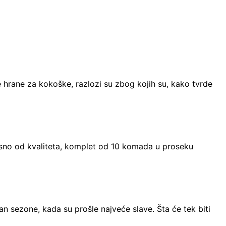
ne hrane za kokoške, razlozi su zbog kojih su, kako tvrde
isno od kvaliteta, komplet od 10 komada u proseku
n sezone, kada su prošle najveće slave. Šta će tek biti