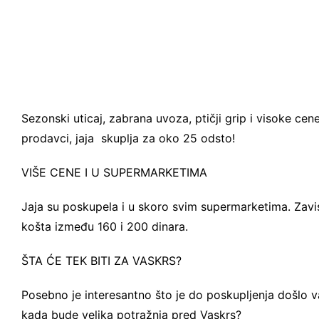
Sezonski uticaj, zabrana uvoza, ptičji grip i visoke ce
prodavci, jaja skuplja za oko 25 odsto!
VIŠE CENE I U SUPERMARKETIMA
Jaja su poskupela i u skoro svim supermarketima. Zav
košta između 160 i 200 dinara.
ŠTA ĆE TEK BITI ZA VASKRS?
Posebno je interesantno što je do poskupljenja došlo va
kada bude velika potražnja pred Vaskrs?