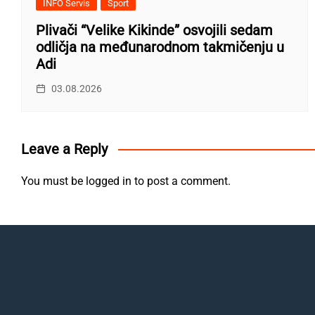
INFO Servis
Sport
Plivači “Velike Kikinde” osvojili sedam
odličja na međunarodnom takmičenju u
Adi
03.08.2026
Leave a Reply
You must be
logged in
to post a comment.