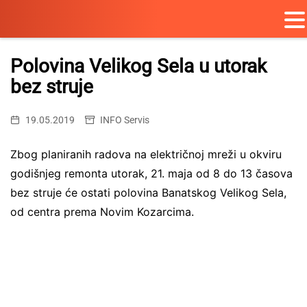
Skip
to
Polovina Velikog Sela u utorak
content
bez struje
19.05.2019
INFO Servis
Zbog planiranih radova na električnoj mreži u okviru
godišnjeg remonta utorak, 21. maja od 8 do 13 časova
bez struje će ostati polovina Banatskog Velikog Sela,
od centra prema Novim Kozarcima.