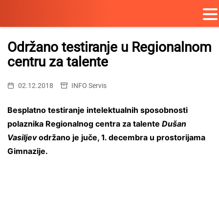
Skip
to
Održano testiranje u Regionalnom
content
centru za talente
02.12.2018
INFO Servis
Besplatno testiranje intelektualnih sposobnosti
polaznika Regionalnog centra za talente
Dušan
Vasiljev
održano je juče, 1. decembra u prostorijama
Gimnazije.