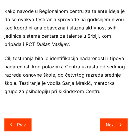
Kako navode u Regionalnom centru za talente ideja je
da se ovakva testiranja sprovode na godišnjem nivou
kao koordinirana obavezna i ulazna aktivnost svih
jedinica sistema centara za talente u Srbiji, kom
pripada i RCT
Dušan Vasiljev
.
Cilj testiranja bila je identifikacija nadarenosti i tipova
nadarenosti kod polaznika Centra uzrasta od sedmog
razreda osnovne škole, do četvrtog razreda srednje
škole. Testiranje je vodila Sanja Mrakić, mentorka
grupe za psihologiju pri kikindskom Centru.
Post
Prev
Next
navigation