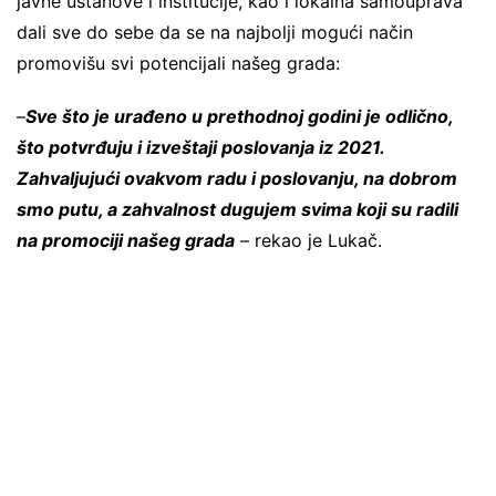
javne ustanove i institucije, kao i lokalna samouprava
dali sve do sebe da se na najbolji mogući način
promovišu svi potencijali našeg grada:
–
Sve što je urađeno u prethodnoj godini je odlično,
što potvrđuju i izveštaji poslovanja iz 2021.
Zahvaljujući ovakvom radu i poslovanju, na dobrom
smo putu, a zahvalnost dugujem svima koji su radili
na promociji našeg grada
– rekao je Lukač.