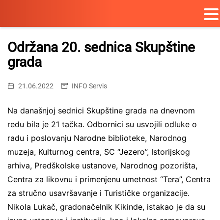
Skip
to
Održana 20. sednica Skupštine
content
grada
21.06.2022
INFO Servis
Na današnjoj sednici Skupštine grada na dnevnom
redu bila je 21 tačka. Odbornici su usvojili odluke o
radu i poslovanju Narodne biblioteke, Narodnog
muzeja, Kulturnog centra, SC “Jezero”, Istorijskog
arhiva, Predškolske ustanove, Narodnog pozorišta,
Centra za likovnu i primenjenu umetnost “Tera”, Centra
za stručno usavršavanje i Turističke organizacije.
Nikola Lukač, gradonačelnik Kikinde, istakao je da su