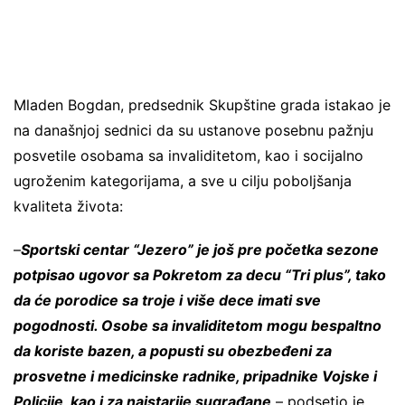
Mladen Bogdan, predsednik Skupštine grada istakao je
na današnjoj sednici da su ustanove posebnu pažnju
posvetile osobama sa invaliditetom, kao i socijalno
ugroženim kategorijama, a sve u cilju poboljšanja
kvaliteta života:
–
Sportski centar “Jezero” je još pre početka sezone
potpisao ugovor sa Pokretom za decu “Tri plus”, tako
da će porodice sa troje i više dece imati sve
pogodnosti. Osobe sa invaliditetom mogu bespaltno
da koriste bazen, a popusti su obezbeđeni za
prosvetne i medicinske radnike, pripadnike Vojske i
Policije, kao i za najstarije sugrađane
– podsetio je