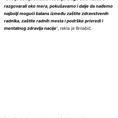
razgovarali oko mera, pokušavamo i dalje da nađemo
najbolji mogući balans između zaštite zdravstvenih
radnika, zaštite radnih mesta i podrške privredi i
mentalnog zdravlja nacije
“, rekla je Brnabić.