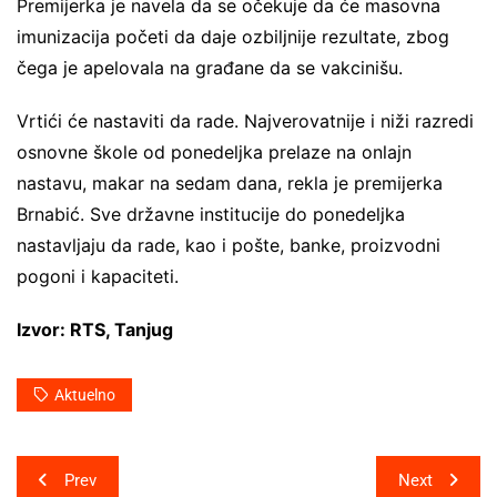
Premijerka je navela da se očekuje da će masovna
imunizacija početi da daje ozbiljnije rezultate, zbog
čega je apelovala na građane da se vakcinišu.
Vrtići će nastaviti da rade. Najverovatnije i niži razredi
osnovne škole od ponedeljka prelaze na onlajn
nastavu, makar na sedam dana, rekla je premijerka
Brnabić. Sve državne institucije do ponedeljka
nastavljaju da rade, kao i pošte, banke, proizvodni
pogoni i kapaciteti.
Izvor: RTS, Tanjug
Aktuelno
Post
Prev
Next