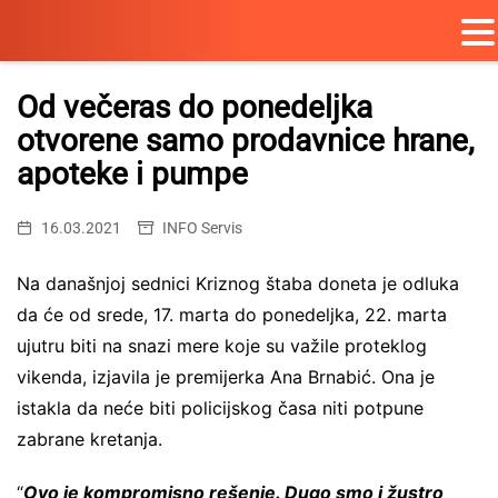
Skip
to
Od večeras do ponedeljka
content
otvorene samo prodavnice hrane,
apoteke i pumpe
16.03.2021
INFO Servis
Na današnjoj sednici Kriznog štaba doneta je odluka
da će od srede, 17. marta do ponedeljka, 22. marta
ujutru biti na snazi mere koje su važile proteklog
vikenda, izjavila je premijerka Ana Brnabić. Ona je
istakla da neće biti policijskog časa niti potpune
zabrane kretanja.
“
Ovo je kompromisno rešenje. Dugo smo i žustro