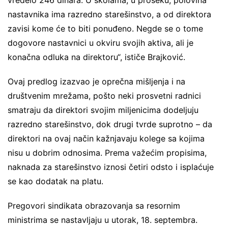
nastavnika ima razredno starešinstvo, a od direktora
zavisi kome će to biti ponuđeno. Negde se o tome
dogovore nastavnici u okviru svojih aktiva, ali je
konačna odluka na direktoru“, ističe Brajković.
Ovaj predlog izazvao je oprečna mišljenja i na
društvenim mrežama, pošto neki prosvetni radnici
smatraju da direktori svojim miljenicima dodeljuju
razredno starešinstvo, dok drugi tvrde suprotno – da
direktori na ovaj način kažnjavaju kolege sa kojima
nisu u dobrim odnosima. Prema važećim propisima,
naknada za starešinstvo iznosi četiri odsto i isplaćuje
se kao dodatak na platu.
Pregovori sindikata obrazovanja sa resornim
ministrima se nastavljaju u utorak, 18. septembra.