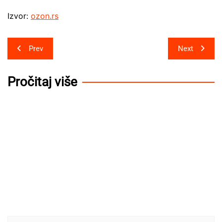
Izvor:
ozon.rs
Post
Prev
Next
navigation
Pročitaj više