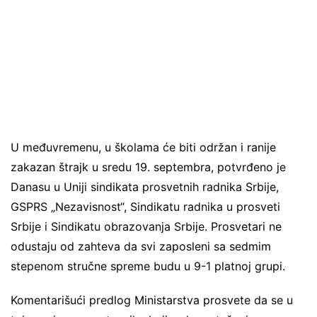
U međuvremenu, u školama će biti održan i ranije
zakazan štrajk u sredu 19. septembra, potvrđeno je
Danasu u Uniji sindikata prosvetnih radnika Srbije,
GSPRS „Nezavisnost“, Sindikatu radnika u prosveti
Srbije i Sindikatu obrazovanja Srbije. Prosvetari ne
odustaju od zahteva da svi zaposleni sa sedmim
stepenom stručne spreme budu u 9-1 platnoj grupi.
Komentarišući predlog Ministarstva prosvete da se u