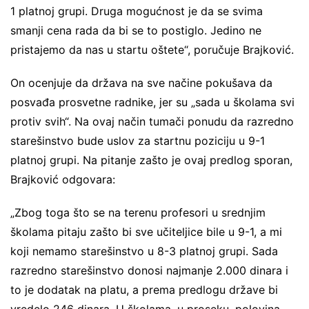
1 platnoj grupi. Druga mogućnost je da se svima
smanji cena rada da bi se to postiglo. Jedino ne
pristajemo da nas u startu oštete“, poručuje Brajković.
On ocenjuje da država na sve načine pokušava da
posvađa prosvetne radnike, jer su „sada u školama svi
protiv svih“. Na ovaj način tumači ponudu da razredno
starešinstvo bude uslov za startnu poziciju u 9-1
platnoj grupi. Na pitanje zašto je ovaj predlog sporan,
Brajković odgovara:
„Zbog toga što se na terenu profesori u srednjim
školama pitaju zašto bi sve učiteljice bile u 9-1, a mi
koji nemamo starešinstvo u 8-3 platnoj grupi. Sada
razredno starešinstvo donosi najmanje 2.000 dinara i
to je dodatak na platu, a prema predlogu države bi
vredelo 246 dinara. U školama, u proseku, polovina