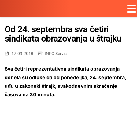
Skip
to
Od 24. septembra sva četiri
content
sindikata obrazovanja u štrajku
17.09.2018
INFO Servis
Sva četiri reprezentativna sindikata obrazovanja
donela su odluke da od ponedeljka, 24. septembra,
uđu u zakonski štrajk, svakodnevnim skraćenje
časova na 30 minuta.