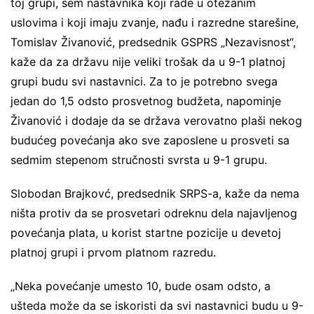
toj grupi, sem nastavnika koji rade u otežanim
uslovima i koji imaju zvanje, nađu i razredne starešine,
Tomislav Živanović, predsednik GSPRS „Nezavisnost“,
kaže da za državu nije veliki trošak da u 9-1 platnoj
grupi budu svi nastavnici. Za to je potrebno svega
jedan do 1,5 odsto prosvetnog budžeta, napominje
Živanović i dodaje da se država verovatno plaši nekog
budućeg povećanja ako sve zaposlene u prosveti sa
sedmim stepenom stručnosti svrsta u 9-1 grupu.
Slobodan Brajkovć, predsednik SRPS-a, kaže da nema
ništa protiv da se prosvetari odreknu dela najavljenog
povećanja plata, u korist startne pozicije u devetoj
platnoj grupi i prvom platnom razredu.
„Neka povećanje umesto 10, bude osam odsto, a
ušteda može da se iskoristi da svi nastavnici budu u 9-