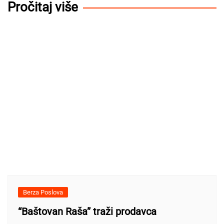
Pročitaj više
Berza Poslova
“Baštovan Raša” traži prodavca