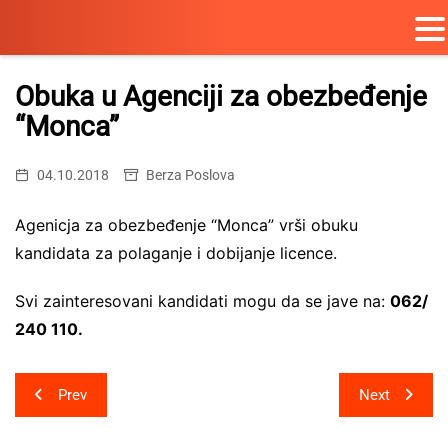
Skip
to
Obuka u Agenciji za obezbeđenje
content
“Monca”
04.10.2018
Berza Poslova
Agenicja za obezbeđenje “Monca” vrši obuku
kandidata za polaganje i dobijanje licence.
Svi zainteresovani kandidati mogu da se jave na:
062/
240 110.
Post
Prev
Next
navigation