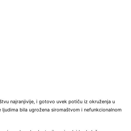
tvu najranjivije, i gotovo uvek potiču iz okruženja u
ne ljudima bila ugrožena siromaštvom i nefunkcionalnom