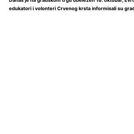
Danas je na gradskom trgu obeležen 18. oktobar, Evr
edukatori i volonteri Crvenog krsta informisali su 