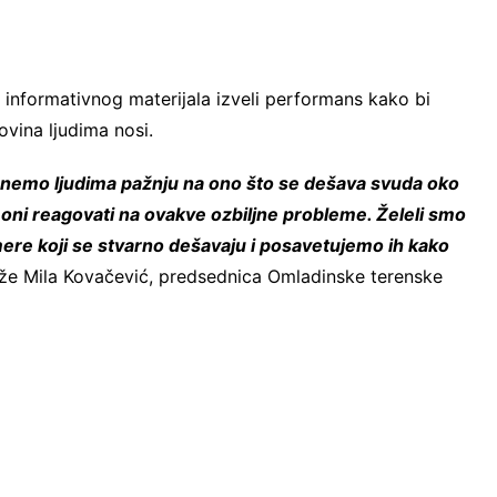
e informativnog materijala izveli performans kako bi
ovina ljudima nosi.
renemo ljudima pažnju na ono što se dešava svuda oko
e oni reagovati na ovakve ozbiljne probleme. Želeli smo
ere koji se stvarno dešavaju i posavetujemo ih kako
že Mila Kovačević, predsednica Omladinske terenske