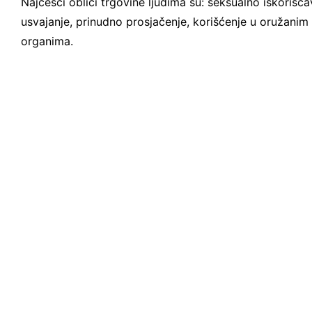
Najčešći oblici trgovine ljudima su: seksualno iskorišća
usvajanje, prinudno prosjačenje, korišćenje u oružanim 
organima.