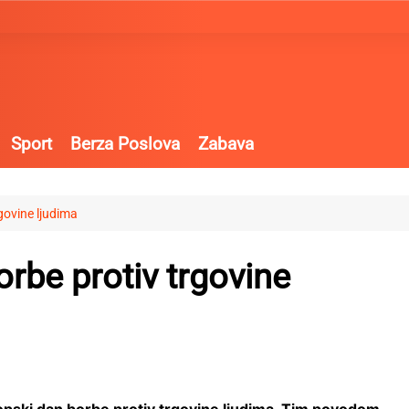
Sport
Berza Poslova
Zabava
govine ljudima
rbe protiv trgovine