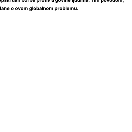
opski dan borbe protiv trgovine ljudima. Tim povodom,
građane o ovom globalnom problemu.