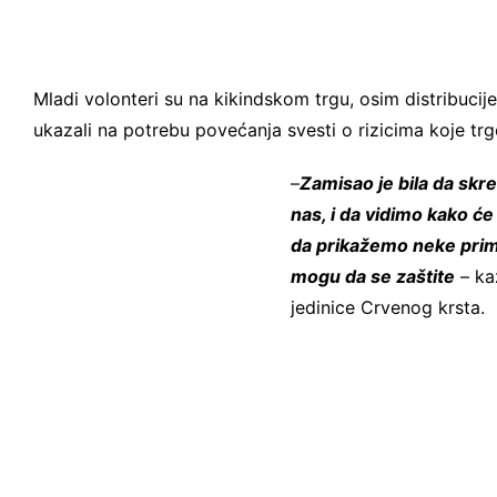
Mladi volonteri su na kikindskom trgu, osim distribucij
ukazali na potrebu povećanja svesti o rizicima koje trg
–
Zamisao je bila da sk
nas, i da vidimo kako ć
da prikažemo neke prim
mogu da se zaštite
– ka
jedinice Crvenog krsta.