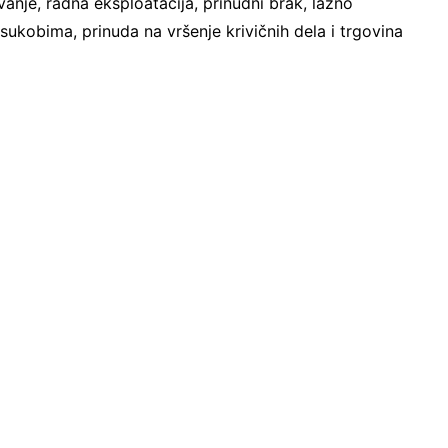
vanje, radna eksploatacija, prinudni brak, lažno
sukobima, prinuda na vršenje krivičnih dela i trgovina