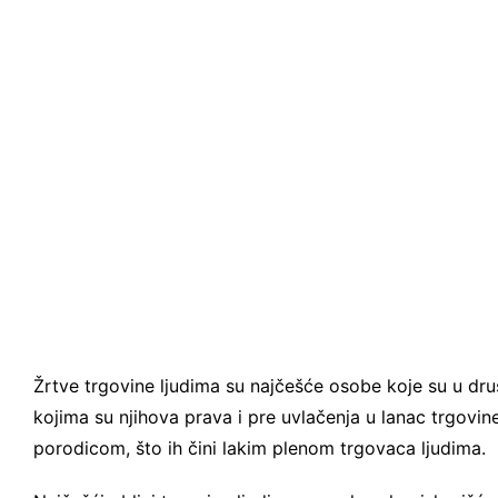
Žrtve trgovine ljudima su najčešće osobe koje su u druš
kojima su njihova prava i pre uvlačenja u lanac trgovi
porodicom, što ih čini lakim plenom trgovaca ljudima.