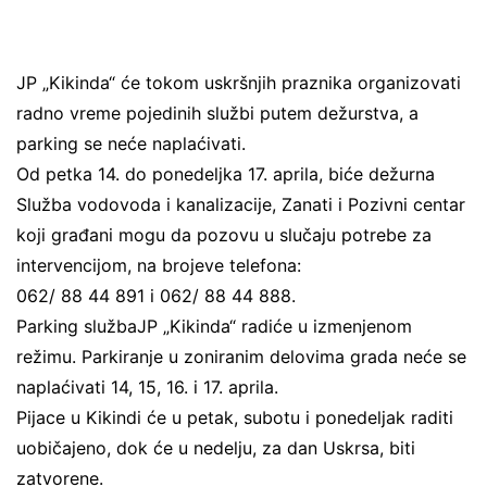
JP „Kikinda“ će tokom uskršnjih praznika organizovati
radno vreme pojedinih službi putem dežurstva, a
parking se neće naplaćivati.
Od petka 14. do ponedeljka 17. aprila, biće dežurna
Služba vodovoda i kanalizacije, Zanati i Pozivni centar
koji građani mogu da pozovu u slučaju potrebe za
intervencijom, na brojeve telefona:
062/ 88 44 891 i 062/ 88 44 888.
Parking službaJP „Kikinda“ radiće u izmenjenom
režimu. Parkiranje u zoniranim delovima grada neće se
naplaćivati 14, 15, 16. i 17. aprila.
Pijace u Kikindi će u petak, subotu i ponedeljak raditi
uobičajeno, dok će u nedelju, za dan Uskrsa, biti
zatvorene.