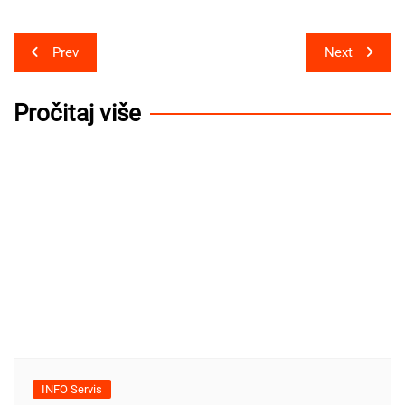
Post
Prev
Next
navigation
Pročitaj više
INFO Servis