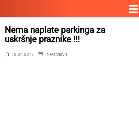
Skip
to
Nema naplate parkinga za
content
uskršnje praznike !!!
12.04.2017
INFO Servis