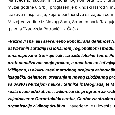
Na svečanoj skupštini Nacionalnog komiteta ICOM Sr
muzej godine u Srbiji proglašen je kikindski Narodni m
izazova i inspiracije, koja u partnerstvu sa zajednicom 
Muzej Vojvodine iz Novog Sada, Spomen park “Kraguje
galerija “Nadežda Petrović” iz Čačka.
–
Raznovrsna, ali i savremeno koncipirana delatnost
ostvarenih saradnji na lokalnom, regionalnom i međ
emancipovano tretiraju čak i izrazito lokalne teme. Pu
profesonalizovao svoje prakse, a posebno se izdvajaj
Mičigenu, u okviru međunarodnog projekta arheološkog
izlagačku delatnost, otvaranjem novog izložbenog pro
sa SANU i Muzejom nauke i tehnike iz Beograda, te 
realizovani edukativni i radioničarski programi za razli
zajednicama: Gerontološki centar, Centar za stručno
organizacije civilnog društva
– navedeno je u izveštaj