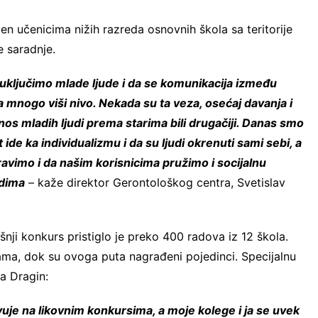
en učenicima nižih razreda osnovnih škola sa teritorije
e saradnje.
a uključimo mlade ljude i da se komunikacija između
na mnogo viši nivo. Nekada su ta veza, osećaj davanja i
dnos mladih ljudi prema starima bili drugačiji. Danas smo
ide ka individualizmu i da su ljudi okrenuti sami sebi, a
avimo i da našim korisnicima pružimo i socijalnu
udima
– kaže direktor Gerontološkog centra, Svetislav
ji konkurs pristiglo je preko 400 radova iz 12 škola.
ma, dok su ovoga puta nagrađeni pojedinci. Specijalnu
la Dragin:
uje na likovnim konkursima, a moje kolege i ja se uvek