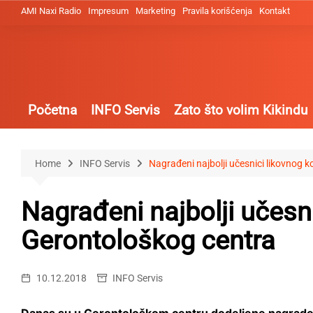
Skip
AMI Naxi Radio
Impresum
Marketing
Pravila korišćenja
Kontakt
to
content
Početna
INFO Servis
Zato što volim Kikindu
Home
INFO Servis
Nagrađeni najbolji učesnici likovnog 
Nagrađeni najbolji učesn
Gerontološkog centra
10.12.2018
INFO Servis