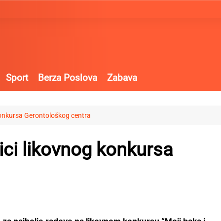
Sport
Berza Poslova
Zabava
konkursa Gerontološkog centra
ici likovnog konkursa