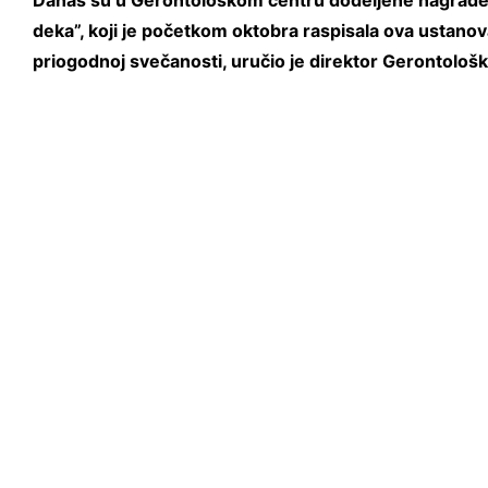
Danas su u Gerontološkom centru dodeljene nagrade z
deka”, koji je početkom oktobra raspisala ova ustanov
priogodnoj svečanosti, uručio je direktor Gerontološ