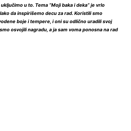
uključimo u to. Tema “Moji baka i deka” je vrlo
 lako da inspirišemo decu za rad. Koristili smo
 vodene boje i tempere, i oni su odlično uradili svoj
smo osvojili nagradu, a ja sam voma ponosna na rad