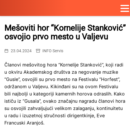
Skip
to
Mešoviti hor “Kornelije Stanković”
content
osvojio prvo mesto u Valjevu
23.04.2024
INFO Servis
Članovi mešovitog hora “Kornelije Stanković”, koji radi
u okviru Akademskog društva za negovanje muzike
“Gusle”, osvojili su prvo mesto na Festivalu “Horfest”,
održanom u Valjevu. Kikinđani su na ovom Festivalu
bili najbolji u kategoriji kamernih horova odraslih. Kako
ističu iz “Gusala”, ovako značajnu nagradu članovi hora
su osvojili zahvaljujući velikom zalaganju, kontinuitetu
u radu i izuzetnoj stručnosti dirigentkinje, Eve
Francuski Aranjoš.