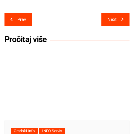
Post
Prev
Next
navigation
Pročitaj više
Gradski Info
INFO Servis