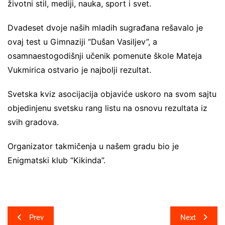
životni stil, mediji, nauka, sport i svet.
Dvadeset dvoje naših mladih sugrađana rešavalo je
ovaj test u Gimnaziji “Dušan Vasiljev”, a
osamnaestogodišnji učenik pomenute škole Mateja
Vukmirica ostvario je najbolji rezultat.
Svetska kviz asocijacija objaviće uskoro na svom sajtu
objedinjenu svetsku rang listu na osnovu rezultata iz
svih gradova.
Organizator takmičenja u našem gradu bio je
Enigmatski klub “Kikinda”.
Post
Prev
Next