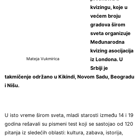
kvizingu, koje u
većem broju
gradova širom
sveta organizuje
Međunarodna
kvizing asocijacija
Mateja Vukmirica
iz Londona. U
Srbiji je
takmičenje održano u Kikindi, Novom Sadu, Beogradu
i Nišu.
U isto vreme širom sveta, mladi starosti između 14 i 19
godina rešavali su pismeni test koji se sastojao od 120
pitanja iz sledećih oblasti: kultura, zabava, istorija,