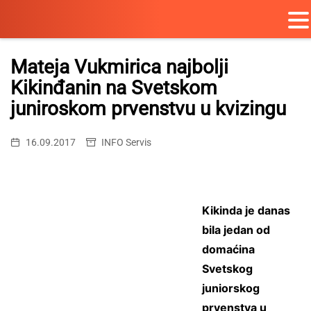
Skip
to
Mateja Vukmirica najbolji
content
Kikinđanin na Svetskom
juniroskom prvenstvu u kvizingu
16.09.2017
INFO Servis
Kikinda je danas
bila jedan od
domaćina
Svetskog
juniorskog
prvenstva u