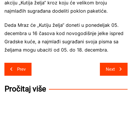
akciju „Kutija želja“ kroz koju će velikom broju
najmlađih sugrađana dodeliti poklon paketiće.
Deda Mraz će „Kutiju želja“ doneti u ponedeljak 05.
decembra u 16 časova kod novogodišnje jelke ispred
Gradske kuće, a najmlađi sugrađani svoja pisma sa
željama mogu ubaciti od 05. do 18. decembra.
Post
Prev
Next
navigation
Pročitaj više