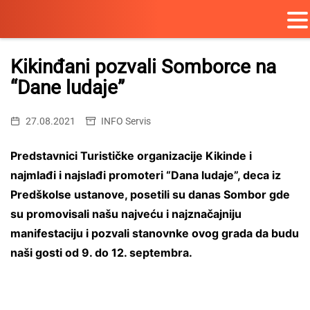
Skip
to
Kikinđani pozvali Somborce na
content
“Dane ludaje”
27.08.2021
INFO Servis
Predstavnici Turističke organizacije Kikinde i
najmlađi i najslađi promoteri “Dana ludaje”, deca iz
Predškolse ustanove, posetili su danas Sombor gde
su promovisali našu najveću i najznačajniju
manifestaciju i pozvali stanovnke ovog grada da budu
naši gosti od 9. do 12. septembra.