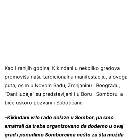
Kao i ranijih godina, Kikinđani u nekoliko gradova
promovišu našu tardicionalnu manifestaciju, a ovoga
puta, osim u Novom Sadu, Zrenjaninu i Beogradu,
“Dani ludaje” su predstavljeni i u Boru i Somboru, a
biće uskoro pozvani i Subotičani:
–
Kikinđani vrlo rado dolaze u Sombor, pa smo
smatrali da treba organizovano da dođemo u ovaj
grad i ponudimo Somborcima nešto za šta možda