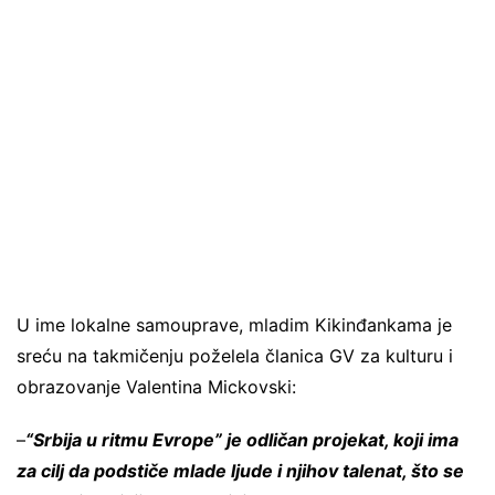
U ime lokalne samouprave, mladim Kikinđankama je
sreću na takmičenju poželela članica GV za kulturu i
obrazovanje Valentina Mickovski:
–
“Srbija u ritmu Evrope” je odličan projekat, koji ima
za cilj da podstiče mlade ljude i njihov talenat, što se