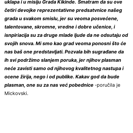
uklapa i u misiju Grada Kikinde.
Smatram da su ove
četiri devojke reprezentativne predsatvnice našeg
grada u svakom smislu, jer su veoma posvećene,
talentovane, skromne, vredne i dobre učenice, i
isnpiriacija su za druge mlade ljude da ne odsutaju od
svojih snova. Mi smo kao grad veoma ponosni što će
nas baš one predstavljati. Pozvala bih sugrađane da
ih svi podržimo slanjem poruka, jer njihov plasman
neće zavisti samo od njihovog kvalitetnog nastupa i
ocene žirija, nego i od publike. Kakav god da bude
plasman, one su za nas već pobednice
-poručila je
Mickovski.