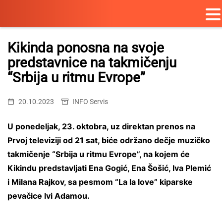
Skip
to
Kikinda ponosna na svoje
content
predstavnice na takmičenju
“Srbija u ritmu Evrope”
20.10.2023
INFO Servis
U ponedeljak, 23. oktobra, uz direktan prenos na
Prvoj televiziji od 21 sat, biće održano dečje muzičko
takmičenje “Srbija u ritmu Evrope”, na kojem će
Kikindu predstavljati Ena Gogić, Ena Šošić, Iva Plemić
i Milana Rajkov, sa pesmom “La la love” kiparske
pevačice Ivi Adamou.