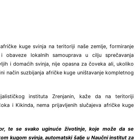
fričke kuge svinja na teritoriji naše zemlje, formiranje
 i obaveze lokalnih samouprava u cilju sprečavanja
divljih i domaćih svinja, nije opasna za čoveka
ali, ukoliko
dini način suzbijanja afričke kuge uništavanje kompletnog
lističkog instituta Zrenjanin, kaže da na teritoriji
ka i Kikinda, nema prijavljenih slučajeva afričke kuge
or, te se svako uginuće životinje, koje može da se
om kugom svinja, automatski šalje u Naučni institut za