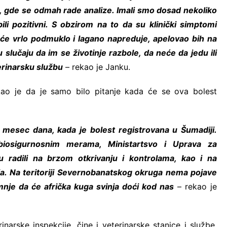
 gde se odmah rade analize. Imali smo dosad nekoliko
 bili pozitivni. S obzirom na to da su klinički simptomi
eće vrlo podmuklo i lagano napreduje, apelovao bih na
 slučaju da im se životinje razbole, da neće da jedu ili
rinarsku službu
– rekao je Janku.
kao je da je samo bilo pitanje kada će se ova bolest
 mesec dana, kada je bolest registrovana u Šumadiji.
 biosigurnosnim merama, Ministartsvo i Uprava za
u radili na brzom otkrivanju i kontrolama, kao i na
ja. Na teritoriji Severnobanatskog okruga nema pojave
mnje da će afrička kuga svinja doći kod nas
– rekao je
narske inspekcije, čine i veterinarske stanice i službe,