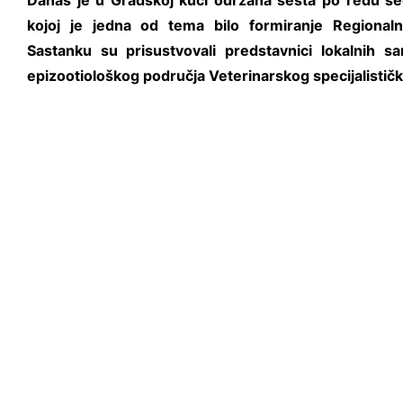
Danas je u Gradskoj kući održana šesta po redu s
kojoj je jedna od tema bilo formiranje Regional
Sastanku
su prisustvovali predstavnici lokalnih sa
epizootiološkog područja Veterinarskog specijalističk