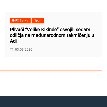
INFO Servis
Sport
Plivači “Velike Kikinde” osvojili sedam
odličja na međunarodnom takmičenju u
Adi
03.08.2026