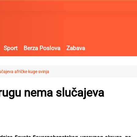
Sport
Berza Poslova
Zabava
ajeva afričke kuge svinja
ugu nema slučajeva