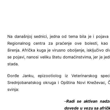
Na današnjoj sednici, jedna od tema bila je i pojava a
Regionalnog centra za praćenje ove bolesti, kao
širenja. Afrička kuga je virusno oboljenje, isključivo 
se pojavi, nanosi veliku štetu domaćinstvima, jer je je
stada.
Đorđe Janku, epizootiolog iz Veterinarskog specija
Srednjobanatskog okruga i Opština Novi Kneževac, Čo
svinja:
–
Radi se aktivan nadz
dovede u vezu sa afričk