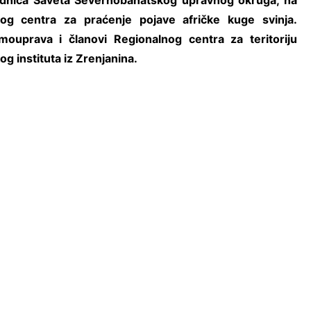
ednica Saveta Severnobanatskog upravnog okruga, na
nog centra za praćenje pojave afričke kuge svinja.
mouprava i članovi Regionalnog centra za teritoriju
og instituta iz Zrenjanina.