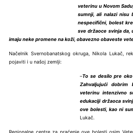
veterinu u Novom Sadu,
sumnji, ali nalazi nisu
nespecifični, bolest kr
sve držaoce svinja da, u
imaju neke promene na koži, obavezno obaveste vete
Načelnik Svernobanatskog okruga, Nikola Lukač, re
pojaviti i u našoj zemlji:
–
To se desilo pre oko
Zahvaljujući dobrim
veterinu intenzivno s
edukaciji držaoca svin
ove bolesti, kao ni su
Lukač.
Regionalne centre za praćenje ove bolesti osim Veteri