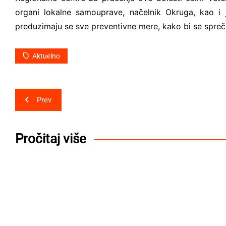
organi lokalne samouprave, načelnik Okruga, kao 
preduzimaju se sve preventivne mere, kako bi se spreč
Aktuelno
Post
Prev
navigation
Pročitaj više