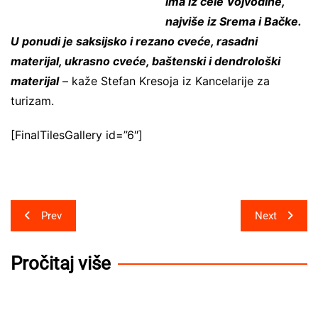
ima iz cele Vojvodine,
najviše iz Srema i Bačke.
U ponudi je saksijsko i rezano cveće, rasadni
materijal, ukrasno cveće, baštenski i dendrološki
materijal
– kaže Stefan Kresoja iz Kancelarije za
turizam.
[FinalTilesGallery id=”6″]
Post
Prev
Next
navigation
Pročitaj više