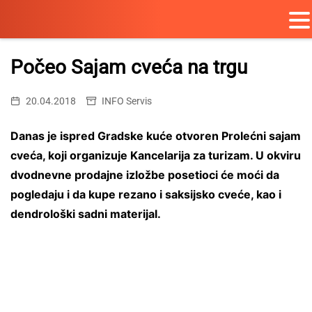
Skip
to
Počeo Sajam cveća na trgu
content
20.04.2018
INFO Servis
Danas je ispred Gradske kuće otvoren Prolećni sajam
cveća, koji organizuje Kancelarija za turizam. U okviru
dvodnevne prodajne izložbe posetioci će moći da
pogledaju i da kupe rezano i saksijsko cveće, kao i
dendrološki sadni materijal.