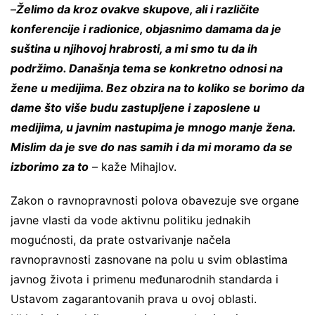
–
Želimo da kroz ovakve skupove, ali i različite
konferencije i radionice, objasnimo damama da je
suština u njihovoj hrabrosti, a mi smo tu da ih
podržimo. Današnja tema se konkretno odnosi na
žene u medijima. Bez obzira na to koliko se borimo da
dame što više budu zastupljene i zaposlene u
medijima, u javnim nastupima je mnogo manje žena.
Mislim da je sve do nas samih i da mi moramo da se
izborimo za to
– kaže Mihajlov.
Zakon o ravnopravnosti polova obavezuje sve organe
javne vlasti da vode aktivnu politiku jednakih
mogućnosti, da prate ostvarivanje načela
ravnopravnosti zasnovane na polu u svim oblastima
javnog života i primenu međunarodnih standarda i
Ustavom zagarantovanih prava u ovoj oblasti.