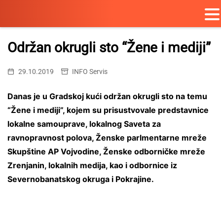
Skip
to
Održan okrugli sto “Žene i mediji”
content
29.10.2019
INFO Servis
Danas je u Gradskoj kući održan okrugli sto na temu
“Žene i mediji”, kojem su prisustvovale predstavnice
lokalne samouprave, lokalnog Saveta za
ravnopravnost polova, Ženske parlmentarne mreže
Skupštine AP Vojvodine, Ženske odborničke mreže
Zrenjanin, lokalnih medija, kao i odbornice iz
Severnobanatskog okruga i Pokrajine.