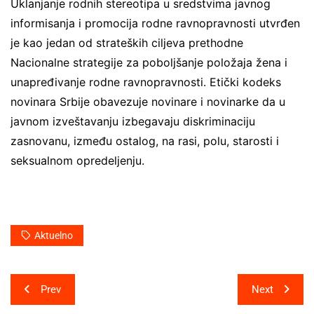
Uklanjanje rodnih stereotipa u sredstvima javnog
informisanja i promocija rodne ravnopravnosti utvrđen
je kao jedan od strateških ciljeva prethodne
Nacionalne strategije za poboljšanje položaja žena i
unapređivanje rodne ravnopravnosti. Etički kodeks
novinara Srbije obavezuje novinare i novinarke da u
javnom izveštavanju izbegavaju diskriminaciju
zasnovanu, između ostalog, na rasi, polu, starosti i
seksualnom opredeljenju.
Aktuelno
Post
Prev
Next
navigation