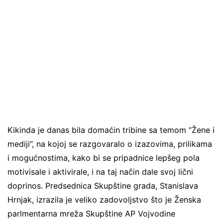
Kikinda je danas bila domaćin tribine sa temom “Žene i
mediji”, na kojoj se razgovaralo o izazovima, prilikama
i mogućnostima, kako bi se pripadnice lepšeg pola
motivisale i aktivirale, i na taj način dale svoj lični
doprinos. Predsednica Skupštine grada, Stanislava
Hrnjak, izrazila je veliko zadovoljstvo što je Ženska
parlmentarna mreža Skupštine AP Vojvodine