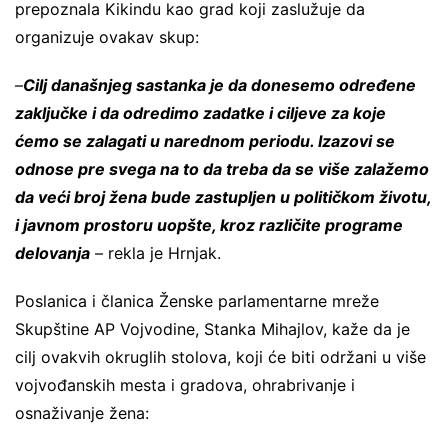
prepoznala Kikindu kao grad koji zaslužuje da
organizuje ovakav skup:
–
Cilj današnjeg sastanka je da donesemo određene
zaključke i da odredimo zadatke i ciljeve za koje
ćemo se zalagati u narednom periodu. Izazovi se
odnose pre svega na to da treba da se više zalažemo
da veći broj žena bude zastupljen u političkom životu,
i javnom prostoru uopšte, kroz različite programe
delovanja
– rekla je Hrnjak.
Poslanica i članica Ženske parlamentarne mreže
Skupštine AP Vojvodine, Stanka Mihajlov, kaže da je
cilj ovakvih okruglih stolova, koji će biti održani u više
vojvođanskih mesta i gradova, ohrabrivanje i
osnaživanje žena: