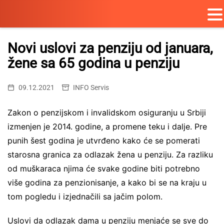
Skip
to
Novi uslovi za penziju od januara,
content
žene sa 65 godina u penziju
09.12.2021
INFO Servis
Zakon o penzijskom i invalidskom osiguranju u Srbiji
izmenjen je 2014. godine, a promene teku i dalje. Pre
punih šest godina je utvrđeno kako će se pomerati
starosna granica za odlazak žena u penziju. Za razliku
od muškaraca njima će svake godine biti potrebno
više godina za penzionisanje, a kako bi se na kraju u
tom pogledu i izjednačili sa jačim polom.
Uslovi da odlazak dama u penziju menjaće se sve do