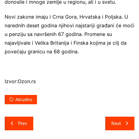
donosile i mnoge zemlje u regionu, ali i u svetu.
Novi zakone imaju i Crna Gora, Hrvatska i Poljska. U
narednih deset godina njihovi najstariji građani će moći
u penziju sa navršenih 67 godina. Promene su
najavljivale i Velika Britanija i Finska kojima je cilj da
povećaju granicu na 68 godina.
Izvor:Ozon.rs
Aktuelno
Post
Prev
Next
navigation