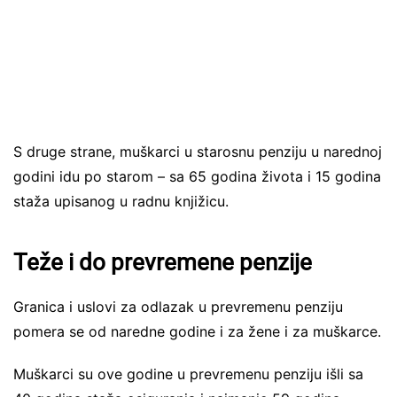
S druge strane, muškarci u starosnu penziju u narednoj
godini idu po starom – sa 65 godina života i 15 godina
staža upisanog u radnu knjižicu.
Teže i do prevremene penzije
Granica i uslovi za odlazak u prevremenu penziju
pomera se od naredne godine i za žene i za muškarce.
Muškarci su ove godine u prevremenu penziju išli sa