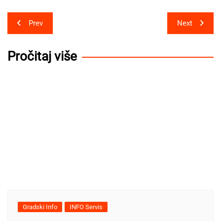
Post
Prev
Next
navigation
Pročitaj više
Gradski Info
INFO Servis