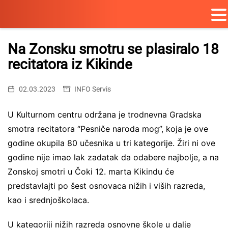
Skip
to
Na Zonsku smotru se plasiralo 18
content
recitatora iz Kikinde
02.03.2023
INFO Servis
U Kulturnom centru održana je trodnevna Gradska
smotra recitatora “Pesniče naroda mog”, koja je ove
godine okupila 80 učesnika u tri kategorije. Žiri ni ove
godine nije imao lak zadatak da odabere najbolje, a na
Zonskoj smotri u Čoki 12. marta Kikindu će
predstavlajti po šest osnovaca nižih i viših razreda,
kao i srednjoškolaca.
U kategoriji nižih razreda osnovne škole u dalje