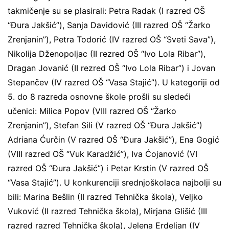
takmičenje su se plasirali: Petra Radak (I razred OŠ
“Đura Jakšić”), Sanja Davidović (III razred OŠ “Žarko
Zrenjanin”), Petra Todorić (IV razred OŠ “Sveti Sava”),
Nikolija Dženopoljac (II rezred OŠ “Ivo Lola Ribar”),
Dragan Jovanić (II rezred OŠ “Ivo Lola Ribar”) i Jovan
Stepančev (IV razred OŠ “Vasa Stajić”). U kategoriji od
5. do 8 razreda osnovne škole prošli su sledeći
učenici: Milica Popov (VIII razred OŠ “Žarko
Zrenjanin”), Stefan Sili (V razred OŠ “Đura Jakšić”)
Adriana Ćurčin (V razred OŠ “Đura Jakšić”), Ena Gogić
(VIII razred OŠ “Vuk Karadžić”), Iva Ćojanović (VI
razred OŠ “Đura Jakšić”) i Petar Krstin (V razred OŠ
“Vasa Stajić”). U konkurenciji srednjoškolaca najbolji su
bili: Marina Bešlin (II razred Tehnička škola), Veljko
Vuković (II razred Tehnička škola), Mirjana Glišić (III
razred razred Tehnička škola), Jelena Erdeljan (IV