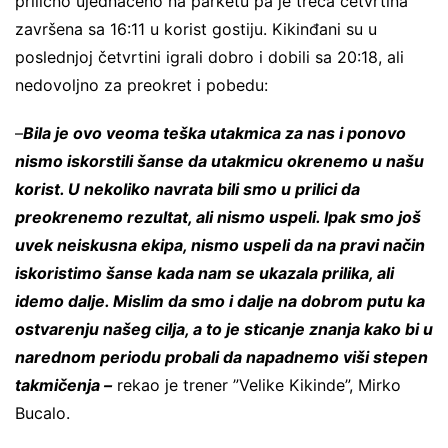
prilično ujednačeno na parketu pa je treća četvrtina
završena sa 16:11 u korist gostiju. Kikinđani su u
poslednjoj četvrtini igrali dobro i dobili sa 20:18, ali
nedovoljno za preokret i pobedu:
–
Bila je ovo veoma teška utakmica za nas i ponovo
nismo iskorstili šanse da utakmicu okrenemo u našu
korist. U nekoliko navrata bili smo u prilici da
preokrenemo rezultat, ali nismo uspeli. Ipak smo još
uvek neiskusna ekipa, nismo uspeli da na pravi način
iskoristimo šanse kada nam se ukazala prilika, ali
idemo dalje. Mislim da smo i dalje na dobrom putu ka
ostvarenju našeg cilja, a to je sticanje znanja kako bi u
narednom periodu probali da napadnemo viši stepen
takmičenja –
rekao je trener ”Velike Kikinde”, Mirko
Bucalo.