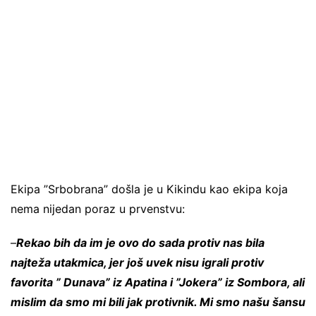
Ekipa ”Srbobrana” došla je u Kikindu kao ekipa koja
nema nijedan poraz u prvenstvu:
–
Rekao bih da im je ovo do sada protiv nas bila
najteža utakmica, jer još uvek nisu igrali protiv
favorita ” Dunava” iz Apatina i ”Jokera” iz Sombora, ali
mislim da smo mi bili jak protivnik. Mi smo našu šansu