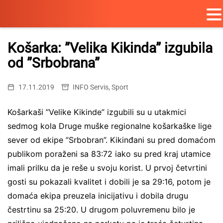
Skip
to
Košarka: ”Velika Kikinda” izgubila
content
od ”Srbobrana”
17.11.2019
INFO Servis
,
Sport
Košarkaši ”Velike Kikinde” izgubili su u utakmici
sedmog kola Druge muške regionalne košarkaške lige
sever od ekipe ”Srbobran”. Kikinđani su pred domaćom
publikom poraženi sa 83:72 iako su pred kraj utamice
imali prilku da je reše u svoju korist. U prvoj četvrtini
gosti su pokazali kvalitet i dobili je sa 29:16, potom je
domaća ekipa preuzela inicijativu i dobila drugu
čestrtinu sa 25:20. U drugom poluvremenu bilo je