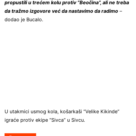
propustili u trećem kolu protiv ”Beočina”, ali ne treba
da tražmo izgovore već da nastavimo da radimo
–
dodao je Bucalo.
U utakmici usmog kola, košarkaši ”Velike Kikinde”
igraće protiv ekipe ”Sivca” u Sivcu.