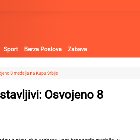
Sport
Berza Poslova
Zabava
vojeno 8 medalja na Kupu Srbije
stavljivi: Osvojeno 8