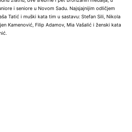
jednu zlatnu, dve srebrne i pet bronzanih medalja, u
juniore i seniore u Novom Sadu. Najsjajnijim odličjem
ša Tatić i muški kata tim u sastavu: Stefan Sili, Nikola
njen Kamenović, Filip Adamov, Mia Vašalić i ženski kata
nić.