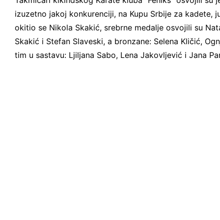
Takmičari kikindskog Karate kluba “Feniks” osvojili su 
izuzetno jakoj konkurenciji, na Kupu Srbije za kadete, 
okitio se Nikola Skakić, srebrne medalje osvojili su Nata
Skakić i Stefan Slaveski, a bronzane: Selena Kličić, Og
tim u sastavu: Ljiljana Sabo, Lena Jakovljević i Jana Pa