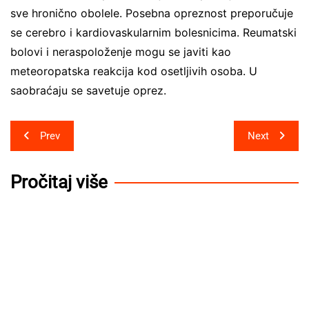
sve hronično obolele. Posebna opreznost preporučuje
se cerebro i kardiovaskularnim bolesnicima. Reumatski
bolovi i neraspoloženje mogu se javiti kao
meteoropatska reakcija kod osetljivih osoba. U
saobraćaju se savetuje oprez.
Post
Prev
Next
navigation
Pročitaj više