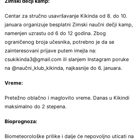
Zimski dečji kamp:
Centar za stručno usavršavanje Kikinda od 8. do 10.
januara organizuje besplatni Zimski naučni dečji kamp,
namenjen uzrastu od 6 do 12 godina. Zbog
ograničenog broja učesnika, potrebno je da se
zainteresovani prijave putem imejla na:
csukikinda3@gmail.com
ili slanjem Instagram poruke
na @naučni_klub_kikinda, najkasnije do 6. januara.
Vreme:
Pretežno oblačno i maglovito vreme. Danas u Kikindi
maksimalno do 2 stepena.
Bioprognoza:
Biometeorološke prilike i dalje će nepovoljno uticati na