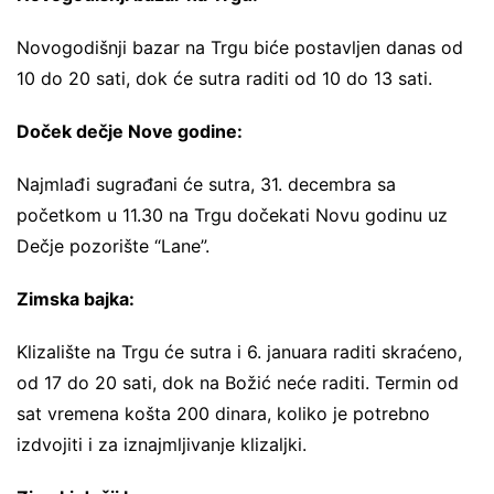
Novogodišnji bazar na Trgu biće postavljen danas od
10 do 20 sati, dok će sutra raditi od 10 do 13 sati.
Doček dečje Nove godine:
Najmlađi sugrađani će sutra, 31. decembra sa
početkom u 11.30 na Trgu dočekati Novu godinu uz
Dečje pozorište “Lane”.
Zimska bajka:
Klizalište na Trgu će sutra i 6. januara raditi skraćeno,
od 17 do 20 sati, dok na Božić neće raditi. Termin od
sat vremena košta 200 dinara, koliko je potrebno
izdvojiti i za iznajmljivanje klizaljki.