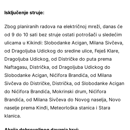
Isključenje struje:
Zbog planiranih radova na električnoj mreži, danas će
od 9 do 10 sati bez struje ostati potrošači u sledećim
ulicama u Kikindi: Slobodanke Acigan, Milana Sivčeva,
od Dragoljuba Udickog do sredine ulice, Feješ Klare,
Dragoljuba Udickog, od Distričke do puta prema
Naftagasu, Distrička, od Dragoljuba Udickog do
Slobodanke Acigan, Nićifora Brandića, od Milana
Sivčeva do Distričke, Distrička, od Slobodanke Acigan
do Nićifora Brandića, Mokrinski drum, Nićifora
Brandića, od Milana Sivčeva do Novog naselja, Novo
naselje prema Kinđi, Meteorloška stanica i Stara
klanica.
Akcija dobrovoljnog davanja krvi: