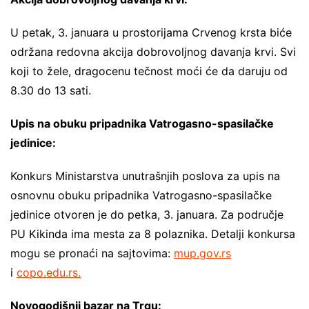
U petak, 3. januara u prostorijama Crvenog krsta biće
održana redovna akcija dobrovoljnog davanja krvi. Svi
koji to žele, dragocenu tečnost moći će da daruju od
8.30 do 13 sati.
Upis na obuku pripadnika Vatrogasno-spasilačke
jedinice:
Konkurs Ministarstva unutrašnjih poslova za upis na
osnovnu obuku pripadnika Vatrogasno-spasilačke
jedinice otvoren je do petka, 3. januara. Za područje
PU Kikinda ima mesta za 8 polaznika. Detalji konkursa
mogu se pronaći na sajtovima:
mup.gov.rs
i
copo.edu.rs.
Novogodišnji bazar na Trgu: