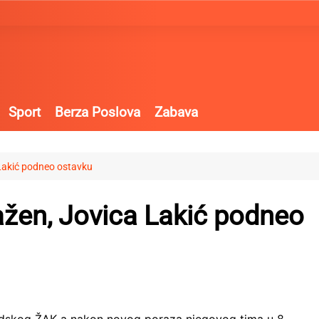
Sport
Berza Poslova
Zabava
Lakić podneo ostavku
žen, Jovica Lakić podneo