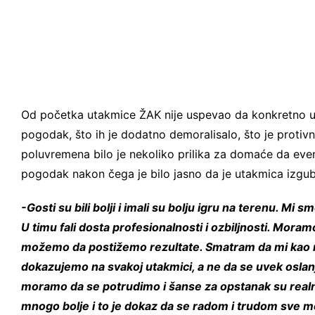
Od početka utakmice ŽAK nije uspevao da konkretno ugro
pogodak, što ih je dodatno demoralisalo, što je protiv
poluvremena bilo je nekoliko prilika za domaće da event
pogodak nakon čega je bilo jasno da je utakmica izgub
-Gosti su bili bolji i imali su bolju igru na terenu. Mi 
U timu fali dosta profesionalnosti i ozbiljnosti. Mor
možemo da postižemo rezultate. Smatram da mi kao ml
dokazujemo na svakoj utakmici, a ne da se uvek oslanj
moramo da se potrudimo i šanse za opstanak su rea
mnogo bolje i to je dokaz da se radom i trudom sve m