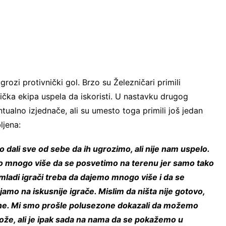
zi protivnički gol. Brzo su Železničari primili
nička ekipa uspela da iskoristi. U nastavku drugog
ualno izjednače, ali su umesto toga primili još jedan
ljena:
smo dali sve od sebe da ih ugrozimo, ali nije nam uspelo.
amo mnogo više da se posvetimo na terenu jer samo tako
adi igrači treba da dajemo mnogo više i da se
amo na iskusnije igrače. Mislim da ništa nije gotovo,
lne. Mi smo prošle polusezone dokazali da možemo
ože, ali je ipak sada na nama da se pokažemo u