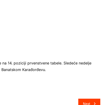
na 14. poziciji prvenstvene tabele. Sledeće nedelje
” u Banatskom Karađorđevu.
Next