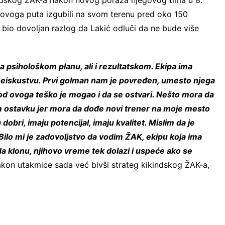
indskog ŽAK-a nakon novog poraza njegovog tima u 8.
u ovoga puta izgubili na svom terenu pred oko 150
e bio dovoljan razlog da Lakić odluči da ne bude više
na psihološkom planu, ali i rezultatskom. Ekipa ima
 neiskustvu. Prvi golman nam je povređen, umesto njega
t od ovoga teško je mogao i da se ostvari. Nešto mora da
 ostavku jer mora da dođe novi trener na moje mesto
obri, imaju potencijal, imaju kvalitet. Mislim da je
Bilo mi je zadovoljstvo da vodim ŽAK, ekipu koja ima
 da klonu, njihovo vreme tek dolazi i uspeće ako se
akon utakmice sada već bivši strateg kikindskog ŽAK-a,