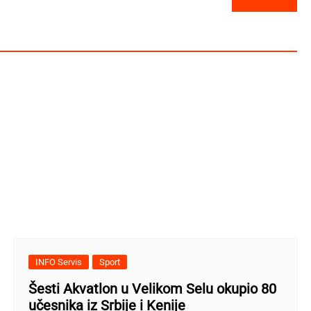
INFO Servis
Sport
Šesti Akvatlon u Velikom Selu okupio 80
učesnika iz Srbije i Kenije