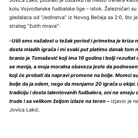
Jovica Lakić podneo je ostavku na mesto trenera kik
kolu Vojvođanske fudbalske lige – istok. Železničari s
gledalaca od ”Jedinstva” iz Novog Bečeja sa 2:0, što j
strateg ”žutih mrava”:
–
Ušli smo nažalost u težak period i primetna je kriza 
dosta mladih igrača i mi svaki put platimo danak tom
branio je Tomašević koji ima 16 godina i bolji rezulta
se menja, a moja moralna obaveza jeste da podnesem
koji će probati da napravi promene na bolje. Momci su d
bolje da ja odem, nego da menjamo 20 igrača u ekipi. 
tradiciju i dosta talentovanih fudbalera, oni ne smeju
trude i sa velikom željom izlaze na teren –
izjavio je n
Jovica Lakić.