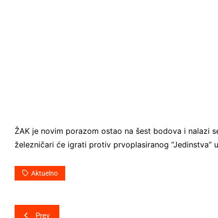
ŽAK je novim porazom ostao na šest bodova i nalazi se 
železničari će igrati protiv prvoplasiranog ”Jedinstva
Aktuelno
Post
Prev