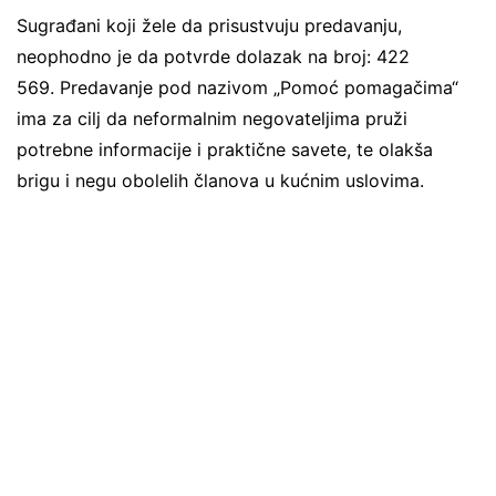
Sugrađani koji žele da prisustvuju predavanju,
neophodno je da potvrde dolazak na broj: 422
569. Predavanje pod nazivom „Pomoć pomagačima“
ima za cilj da neformalnim negovateljima pruži
potrebne informacije i praktične savete, te olakša
brigu i negu obolelih članova u kućnim uslovima.