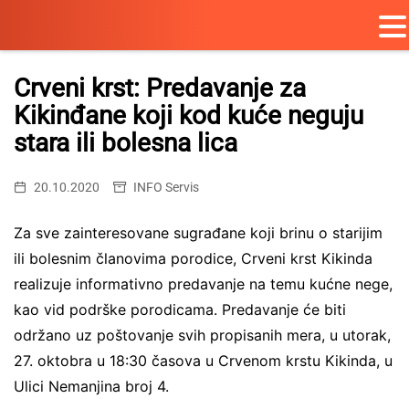
Skip
to
Crveni krst: Predavanje za
content
Kikinđane koji kod kuće neguju
stara ili bolesna lica
20.10.2020
INFO Servis
Za sve zainteresovane sugrađane koji brinu o starijim
ili bolesnim članovima porodice, Crveni krst Kikinda
realizuje informativno predavanje na temu kućne nege,
kao vid podrške porodicama. Predavanje će biti
održano uz poštovanje svih propisanih mera, u utorak,
27. oktobra u 18:30 časova u Crvenom krstu Kikinda, u
Ulici Nemanjina broj 4.