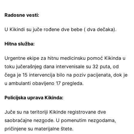
Radosne vesti:
U Kikindi su juče rođene dve bebe ( dva dečaka).
Hitna služba:
Urgentne ekipe za hitnu medicinsku pomoć Kikinda u
toku jučerašnjeg dana intervenisale su 32 puta, od
čega je 15 intervencija bilo na poziv pacijenata, dok je
u ambulanti obavljeno 17 pregleda.
Policijska uprava Kikinda:
Juče su na teritoriji Kikinde registrovane dve
saobraćajne nezgode. U pomenutim nezgodama,
pričinjene su materijalne štete.