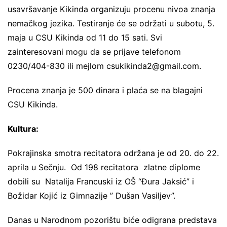
usavršavanje Kikinda organizuju procenu nivoa znanja
nemačkog jezika. Testiranje će se održati u subotu, 5.
maja u CSU Kikinda od 11 do 15 sati. Svi
zainteresovani mogu da se prijave telefonom
0230/404-830 ili mejlom
csukikinda2@gmail.com
.
Procena znanja je 500 dinara i plaća se na blagajni
CSU Kikinda.
Kultura:
Pokrajinska smotra recitatora održana je od 20. do 22.
aprila u Sečnju. Od 198 recitatora zlatne diplome
dobili su Natalija Francuski iz OŠ “Đura Jaksić” i
Božidar Kojić iz Gimnazije ” Dušan Vasiljev”.
Danas u Narodnom pozorištu biće odigrana predstava