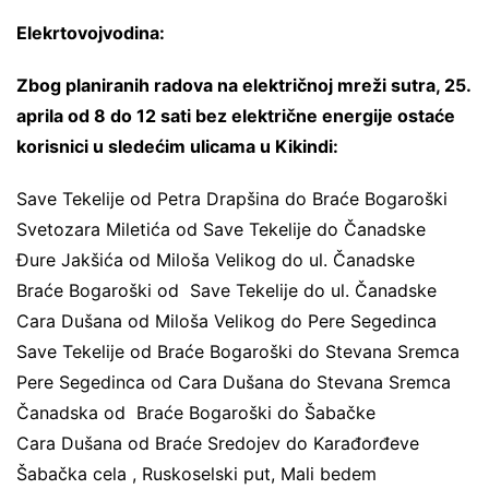
Elekrtovojvodina:
Zbog planiranih radova na električnoj mreži sutra, 25.
aprila od 8 do 12 sati bez električne energije ostaće
korisnici u sledećim ulicama u Kikindi:
Save Tekelije od Petra Drapšina do Braće Bogaroški
Svetozara Miletića od Save Tekelije do Čanadske
Đure Jakšića od Miloša Velikog do ul. Čanadske
Braće Bogaroški od Save Tekelije do ul. Čanadske
Cara Dušana od Miloša Velikog do Pere Segedinca
Save Tekelije od Braće Bogaroški do Stevana Sremca
Pere Segedinca od Cara Dušana do Stevana Sremca
Čanadska od Braće Bogaroški do Šabačke
Cara Dušana od Braće Sredojev do Karađorđeve
Šabačka cela , Ruskoselski put, Mali bedem