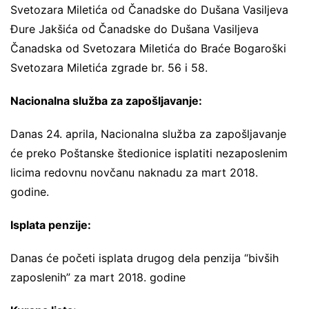
Svetozara Miletića od Čanadske do Dušana Vasiljeva
Đure Jakšića od Čanadske do Dušana Vasiljeva
Čanadska od Svetozara Miletića do Braće Bogaroški
Svetozara Miletića zgrade br. 56 i 58.
Nacionalna služba za zapošljavanje:
Danas 24. aprila, Nacionalna služba za zapošljavanje
će preko Poštanske štedionice isplatiti nezaposlenim
licima redovnu novčanu naknadu za mart 2018.
godine.
Isplata penzije:
Danas će početi isplata drugog dela penzija “bivših
zaposlenih” za mart 2018. godine