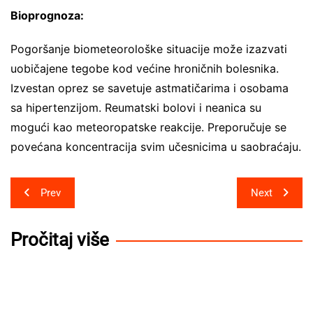
Bioprognoza:
Pogoršanje biometeorološke situacije može izazvati
uobičajene tegobe kod većine hroničnih bolesnika.
Izvestan oprez se savetuje astmatičarima i osobama
sa hipertenzijom. Reumatski bolovi i neanica su
mogući kao meteoropatske reakcije. Preporučuje se
povećana koncentracija svim učesnicima u saobraćaju.
Post
Prev
Next
navigation
Pročitaj više