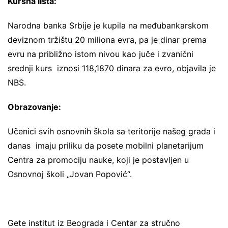
Kursna lista:
Narodna banka Srbije je kupila na međubankarskom
deviznom tržištu 20 miliona evra, pa je dinar prema
evru na približno istom nivou kao juče i zvanični
srednji kurs iznosi 118,1870 dinara za evro, objavila je
NBS.
Obrazovanje:
Učenici svih osnovnih škola sa teritorije našeg grada i
danas imaju priliku da posete mobilni planetarijum
Centra za promociju nauke, koji je postavljen u
Osnovnoj školi „Jovan Popović“.
Gete institut iz Beograda i Centar za stručno