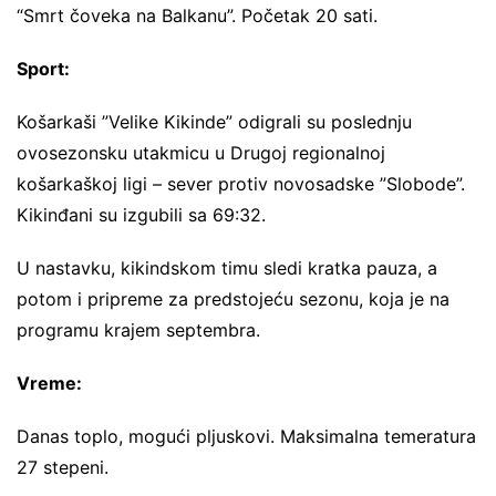
“Smrt čoveka na Balkanu”. Početak 20 sati.
Sport:
Košarkaši ”Velike Kikinde” odigrali su poslednju
ovosezonsku utakmicu u Drugoj regionalnoj
košarkaškoj ligi – sever protiv novosadske ”Slobode”.
Kikinđani su izgubili sa 69:32.
U nastavku, kikindskom timu sledi kratka pauza, a
potom i pripreme za predstojeću sezonu, koja je na
programu krajem septembra.
Vreme:
Danas toplo, mogući pljuskovi. Maksimalna temeratura
27 stepeni.