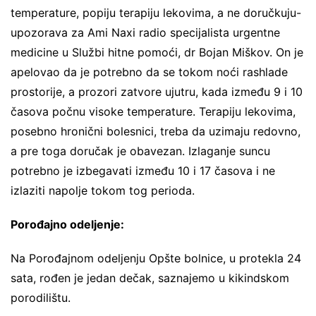
temperature, popiju terapiju lekovima, a ne doručkuju-
upozorava za Ami Naxi radio specijalista urgentne
medicine u Službi hitne pomoći, dr Bojan Miškov. On je
apelovao da je potrebno da se tokom noći rashlade
prostorije, a prozori zatvore ujutru, kada između 9 i 10
časova počnu visoke temperature. Terapiju lekovima,
posebno hronični bolesnici, treba da uzimaju redovno,
a pre toga doručak je obavezan. Izlaganje suncu
potrebno je izbegavati između 10 i 17 časova i ne
izlaziti napolje tokom tog perioda.
Porođajno odeljenje:
Na Porođajnom odeljenju Opšte bolnice, u protekla 24
sata, rođen je jedan dečak, saznajemo u kikindskom
porodilištu.