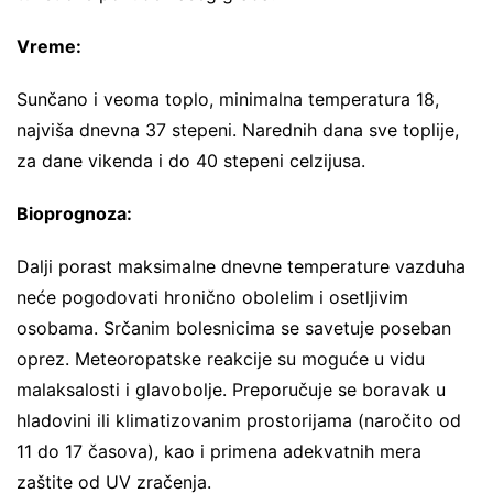
Vreme:
Sunčano i veoma toplo, minimalna temperatura 18,
najviša dnevna 37 stepeni. Narednih dana sve toplije,
za dane vikenda i do 40 stepeni celzijusa.
Bioprognoza:
Dalji porast maksimalne dnevne temperature vazduha
neće pogodovati hronično obolelim i osetljivim
osobama. Srčanim bolesnicima se savetuje poseban
oprez. Meteoropatske reakcije su moguće u vidu
malaksalosti i glavobolje. Preporučuje se boravak u
hladovini ili klimatizovanim prostorijama (naročito od
11 do 17 časova), kao i primena adekvatnih mera
zaštite od UV zračenja.