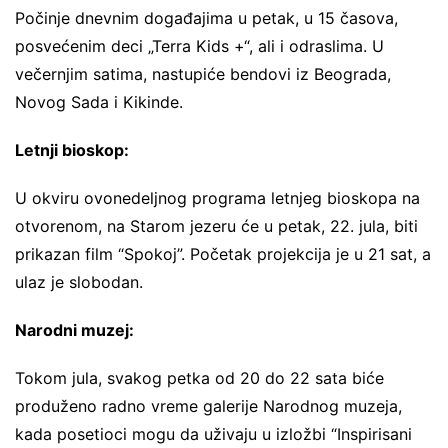
Počinje dnevnim događajima u petak, u 15 časova,
posvećenim deci „Terra Kids +“, ali i odraslima. U
večernjim satima, nastupiće bendovi iz Beograda,
Novog Sada i Kikinde.
Letnji bioskop:
U okviru ovonedeljnog programa letnjeg bioskopa na
otvorenom, na Starom jezeru će u petak, 22. jula, biti
prikazan film “Spokoj”. Početak projekcija je u 21 sat, a
ulaz je slobodan.
Narodni muzej:
Tokom jula, svakog petka od 20 do 22 sata biće
produženo radno vreme galerije Narodnog muzeja,
kada posetioci mogu da uživaju u izložbi “Inspirisani