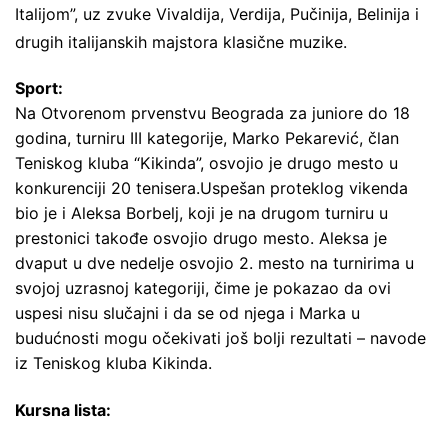
Italijom”, uz zvuke Vivaldija, Verdija, Pučinija, Belinija i
drugih italijanskih majstora klasične muzike.
Sport:
Na Otvorenom prvenstvu Beograda za juniore do 18
godina, turniru III kategorije, Marko Pekarević, član
Teniskog kluba “Kikinda”, osvojio je drugo mesto u
konkurenciji 20 tenisera.Uspešan proteklog vikenda
bio je i Aleksa Borbelj, koji je na drugom turniru u
prestonici takođe osvojio drugo mesto. Aleksa je
dvaput u dve nedelje osvojio 2. mesto na turnirima u
svojoj uzrasnoj kategoriji, čime je pokazao da ovi
uspesi nisu slučajni i da se od njega i Marka u
budućnosti mogu očekivati još bolji rezultati – navode
iz Teniskog kluba Kikinda.
Kursna lista: