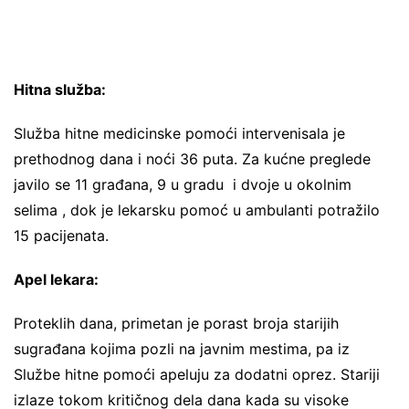
Hitna služba:
Služba hitne medicinske pomoći intervenisala je
prethodnog dana i noći 36 puta. Za kućne preglede
javilo se 11 građana, 9 u gradu i dvoje u okolnim
selima , dok je lekarsku pomoć u ambulanti potražilo
15 pacijenata.
Apel lekara:
Proteklih dana, primetan je porast broja starijih
sugrađana kojima pozli na javnim mestima, pa iz
Službe hitne pomoći apeluju za dodatni oprez. Stariji
izlaze tokom kritičnog dela dana kada su visoke