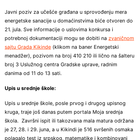
Javni poziv za učešće građana u sprovođenju mera
energetske sanacije u domaćinstvima biće otvoren do
21. jula. Sve informacije o uslovima konkursa i
potrebnoj dokumentaciji mogu se dobiti na
zvaničnom
sajtu Grada Kikinde
(klikom na baner Energetski
menadžer), pozivom na broj 410 210 ili lično na šalteru
broj 3 Uslužnog centra Gradske uprave, radnim
danima od 11 do 13 sati.
Upis u srednje škole:
Upis u srednje škole, posle prvog i drugog upisnog
kruga, traje još danas putem portala Moja srednja
škola. Završni ispit ili takozvana mala matura održana
je 27, 28. i 29. juna, a u Kikindi je 516 svršenih osmaka
polagalo test iz srpskog, matematike i kombinovani