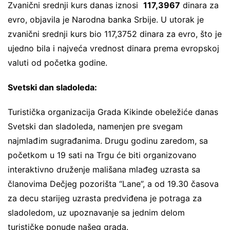
Zvanični srednji kurs danas iznosi
117,3967
dinara za
evro, objavila je Narodna banka Srbije. U utorak je
zvanični srednji kurs bio 117,3752 dinara za evro, što je
ujedno bila i najveća vrednost dinara prema evropskoj
valuti od početka godine.
Svetski dan sladoleda:
Turistička organizacija Grada Kikinde obeležiće danas
Svetski dan sladoleda, namenjen pre svegam
najmlađim sugrađanima. Drugu godinu zaredom, sa
početkom u 19 sati na Trgu će biti organizovano
interaktivno druženje mališana mlađeg uzrasta sa
članovima Dečjeg pozorišta “Lane”, a od 19.30 časova
za decu starijeg uzrasta predviđena je potraga za
sladoledom, uz upoznavanje sa jednim delom
turističke ponude našeg grada.