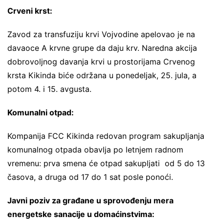
Crveni krst:
Zavod za transfuziju krvi Vojvodine apelovao je na
davaoce A krvne grupe da daju krv. Naredna akcija
dobrovoljnog davanja krvi u prostorijama Crvenog
krsta Kikinda biće održana u ponedeljak, 25. jula, a
potom 4. i 15. avgusta.
Komunalni otpad:
Kompanija FCC Kikinda redovan program sakupljanja
komunalnog otpada obavlja po letnjem radnom
vremenu: prva smena će otpad sakupljati od 5 do 13
časova, a druga od 17 do 1 sat posle ponoći.
Javni poziv za građane u sprovođenju mera
energetske sanacije u domaćinstvima: