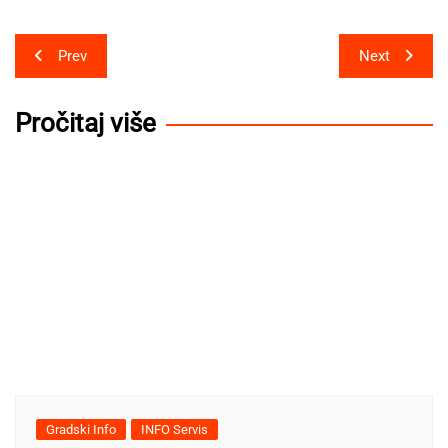
Post
Prev
Next
navigation
Pročitaj više
Gradski Info
INFO Servis