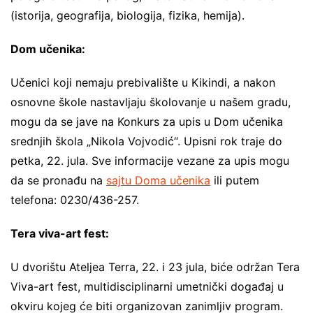
(istorija, geografija, biologija, fizika, hemija).
Dom učenika:
Učenici koji nemaju prebivalište u Kikindi, a nakon
osnovne škole nastavljaju školovanje u našem gradu,
mogu da se jave na Konkurs za upis u Dom učenika
srednjih škola „Nikola Vojvodić“. Upisni rok traje do
petka, 22. jula. Sve informacije vezane za upis mogu
da se pronađu na
sajtu Doma učenika
ili putem
telefona: 0230/436-257.
Tera viva-art fest:
U dvorištu Ateljea Terra, 22. i 23 jula, biće održan Tera
Viva-art fest, multidisciplinarni umetnički događaj u
okviru kojeg će biti organizovan zanimljiv program.