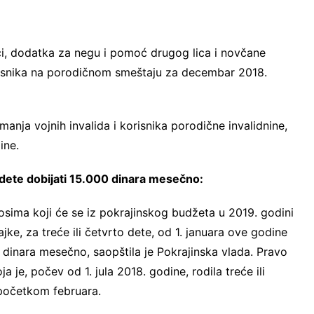
ći, dodatka za negu i pomoć drugog lica i novčane
orisnika na porodičnom smeštaju za decembar 2018.
manja vojnih invalida i korisnika porodične invalidnine,
dine.
o dete dobijati 15.000 dinara mesečno:
osima koji će se iz pokrajinskog budžeta u 2019. godini
ke, za treće ili četvrto dete, od 1. januara ove godine
dinara mesečno, saopštila je Pokrajinska vlada. Pravo
je, počev od 1. jula 2018. godine, rodila treće ili
 početkom februara.