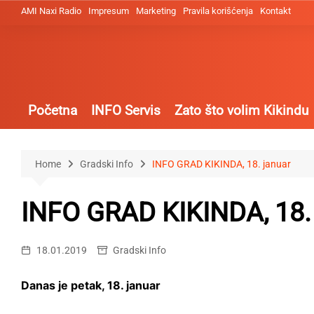
Skip
AMI Naxi Radio
Impresum
Marketing
Pravila korišćenja
Kontakt
to
content
Početna
INFO Servis
Zato što volim Kikindu
Home
Gradski Info
INFO GRAD KIKINDA, 18. januar
INFO GRAD KIKINDA, 18.
18.01.2019
Gradski Info
Danas je petak, 18. januar