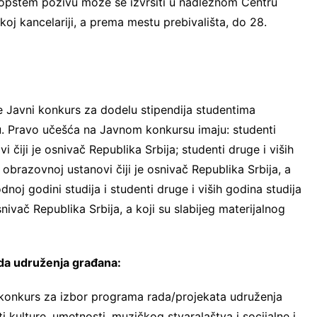
 opštem pozivu može se izvršiti u nadležnom Centru
oj kancelariji, a prema mestu prebivališta, do 28.
je Javni konkurs za dodelu stipendija studentima
u. Pravo učešća na Javnom konkursu imaju: studenti
 čiji je osnivač Republika Srbija; studenti druge i viših
 obrazovnoj ustanovi čiji je osnivač Republika Srbija, a
noj godini studija i studenti druge i viših godina studija
ivač Republika Srbija, a koji su slabijeg materijalnog
ada udruženja građana:
 konkurs za izbor programa rada/projekata udruženja
 kulture, umetnosti, muzičkog stvaralaštva i socijalne i