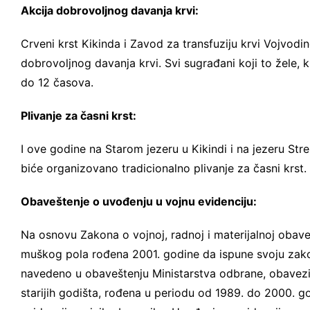
Akcija dobrovoljnog davanja krvi:
Crveni krst Kikinda i Zavod za transfuziju krvi Vojvodin
dobrovoljnog davanja krvi. Svi sugrađani koji to žele,
do 12 časova.
Plivanje za časni krst:
I ove godine na Starom jezeru u Kikindi i na jezeru Str
biće organizovano tradicionalno plivanje za časni krst
Obaveštenje o uvođenju u vojnu evidenciju:
Na osnovu Zakona o vojnoj, radnoj i materijalnoj obave
muškog pola rođena 2001. godine da ispune svoju zako
navedeno u obaveštenju Ministarstva odbrane, obavezi 
starijih godišta, rođena u periodu od 1989. do 2000. go