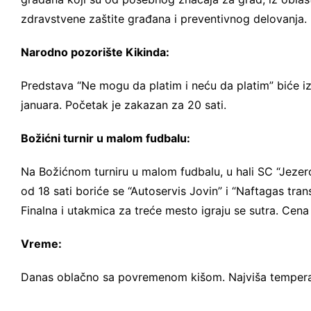
zdravstvene zaštite građana i preventivnog delovanja.
Narodno pozorište Kikinda:
Predstava “Ne mogu da platim i neću da platim” biće i
januara. Početak je zakazan za 20 sati.
Božićni turnir u malom fudbalu:
Na Božićnom turniru u malom fudbalu, u hali SC “Jezero”
od 18 sati boriće se “Autoservis Jovin” i “Naftagas tran
Finalna i utakmica za treće mesto igraju se sutra. Cena
Vreme:
Danas oblačno sa povremenom kišom. Najviša temperatu