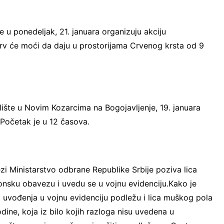
e u ponedeljak, 21. januara organizuju akciju
 krv će moći da daju u prostorijama Crvenog krsta od 9
elište u Novim Kozarcima na Bogojavljenje, 19. januara
. Početak je u 12 časova.
zi Ministarstvo odbrane Republike Srbije poziva lica
nsku obavezu i uvedu se u vojnu evidenciju.Kako je
uvođenja u vojnu evidenciju podležu i lica muškog pola
dine, koja iz bilo kojih razloga nisu uvedena u