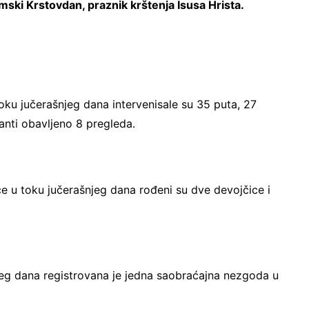
imski Krstovdan, praznik krštenja Isusa Hrista.
oku jučerašnjeg dana intervenisale su 35 puta, 27
lanti obavljeno 8 pregleda.
 u toku jučerašnjeg dana rođeni su dve devojčice i
jeg dana registrovana je jedna saobraćajna nezgoda u