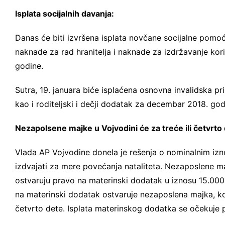
Isplata socijalnih davanja:
Danas će biti izvršena isplata novčane socijalne pomo
naknade za rad hranitelja i naknade za izdržavanje k
godine.
Sutra, 19. januara biće isplaćena osnovna invalidska pri
kao i roditeljski i dečji dodatak za decembar 2018. go
Nezapolsene majke u Vojvodini će za treće ili četvrt
Vlada AP Vojvodine donela je rešenja o nominalnim izn
izdvajati za mere povećanja nataliteta. Nezaposlene maj
ostvaruju pravo na materinski dodatak u iznosu 15.000 
na materinski dodatak ostvaruje nezaposlena majka, koja 
četvrto dete. Isplata materinskog dodatka se očekuje