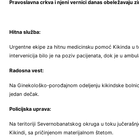
Pravoslavna crkva i njeni vernici danas obeležavaju z
Hitna služba:
Urgentne ekipe za hitnu medicinsku pomoć Kikinda u t
intervenicija bilo je na poziv pacijenata, dok je u ambu
Radosna vest:
Na Ginekološko-porođajnom odeljenju kikindske bolnice
jedan dečak.
Policijska uprava:
Na teritoriji Severnobanatskog okruga u toku jučerašn
Kikindi, sa pričinjenom materijalnom štetom.