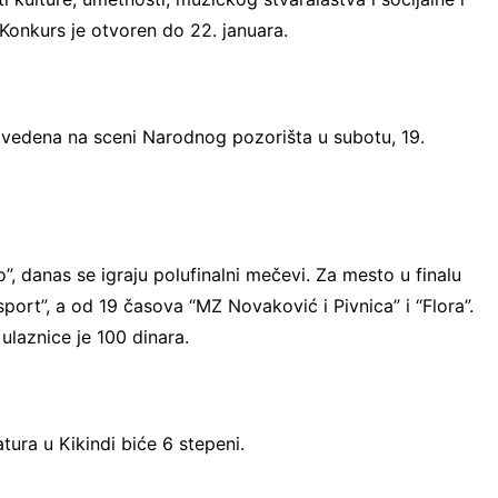
 Konkurs je otvoren do 22. januara.
zvedena na sceni Narodnog pozorišta u subotu, 19.
, danas se igraju polufinalni mečevi. Za mesto u finalu
sport”, a od 19 časova “MZ Novaković i Pivnica” i “Flora”.
 ulaznice je 100 dinara.
ra u Kikindi biće 6 stepeni.