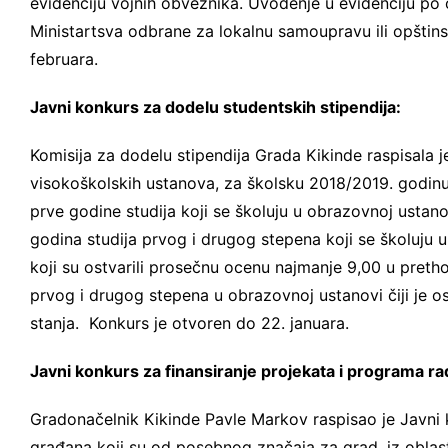
evidenciju vojnih obveznika. Uvođenje u evidenciju po
Ministartsva odbrane za lokalnu samoupravu ili opštinsk
februara.
Javni konkurs za dodelu studentskih stipendija:
Komisija za dodelu stipendija Grada Kikinde raspisala 
visokoškolskih ustanova, za školsku 2018/2019. godin
prve godine studija koji se školuju u obrazovnoj ustanovi
godina studija prvog i drugog stepena koji se školuju u
koji su ostvarili prosečnu ocenu najmanje 9,00 u prethod
prvog i drugog stepena u obrazovnoj ustanovi čiji je osn
stanja. Konkurs je otvoren do 22. januara.
Javni konkurs za finansiranje projekata i programa r
Gradonačelnik Kikinde Pavle Markov raspisao je Javni
građana koji su od posebnog značaja za grad, iz oblasti