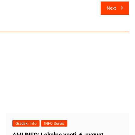
Next
Gradski Info
INFO Servis
AMI INFO: Lokalne vesti, 6. avgust