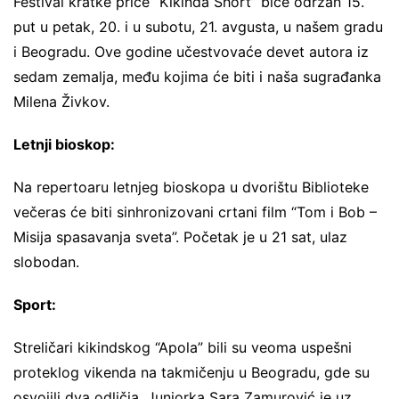
Festival kratke priče “Kikinda Short” biće održan 15.
put u petak, 20. i u subotu, 21. avgusta, u našem gradu
i Beogradu. Ove godine učestvovaće devet autora iz
sedam zemalja, među kojima će biti i naša sugrađanka
Milena Živkov.
Letnji bioskop:
Na repertoaru letnjeg bioskopa u dvorištu Biblioteke
večeras će biti sinhronizovani crtani film “Tom i Bob –
Misija spasavanja sveta”. Početak je u 21 sat, ulaz
slobodan.
Sport:
Streličari kikindskog “Apola” bili su veoma uspešni
proteklog vikenda na takmičenju u Beogradu, gde su
osvojili dva odličja. Juniorka Sara Zamurović je uz