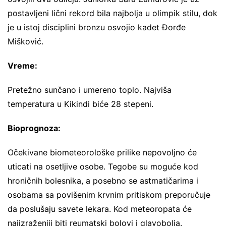
postavljeni lični rekord bila najbolja u olimpik stilu, dok
je u istoj disciplini bronzu osvojio kadet Đorđe
Mišković.
Vreme:
Pretežno sunčano i umereno toplo. Najviša
temperatura u Kikindi biće 28 stepeni.
Bioprognoza:
Očekivane biometeorološke prilike nepovolјno će
uticati na osetlјive osobe. Tegobe su moguće kod
hroničnih bolesnika, a posebno se astmatičarima i
osobama sa povišenim krvnim pritiskom preporučuje
da poslušaju savete lekara. Kod meteoropata će
najizraženiji biti reumatski bolovi i glavobolјa.