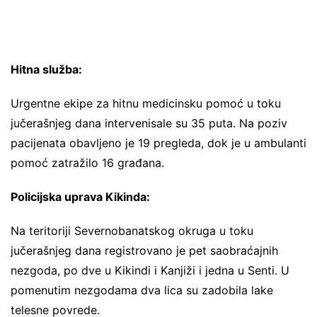
Hitna služba:
Urgentne ekipe za hitnu medicinsku pomoć u toku
jučerašnjeg dana intervenisale su 35 puta. Na poziv
pacijenata obavljeno je 19 pregleda, dok je u ambulanti
pomoć zatražilo 16 građana.
Policijska uprava Kikinda:
Na teritoriji Severnobanatskog okruga u toku
jučerašnjeg dana registrovano je pet saobraćajnih
nezgoda, po dve u Kikindi i Kanjiži i jedna u Senti. U
pomenutim nezgodama dva lica su zadobila lake
telesne povrede.