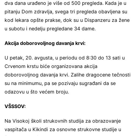
dva dana urađeno je više od 500 pregleda. Kada je u
pitanju Dom zdravlja, svega tri pregleda obavljena su
kod lekara opšte prakse, dok su u Dispanzeru za žene
u subotu i nedelju pregledane 34 dame.
Akcija doborovoljnog davanja krvi:
U petak, 20. avgusta, u periodu od 8:30 do 13 sati u
Crvenom krstu biće organizovana akcija
doborovoljnog davanja krvi. Zalihe dragocene tečnosti
su na minimumu, pa se pozivaju sugrađani da se
odazovu u što većem broju.
VŠSSOV:
Na Visokoj školi strukovnih studija za obrazovanje
vaspitača u Kikindi za osnovne strukovne studije u