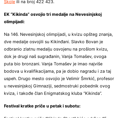
Škole
ili na broj 422 423.
EK “Kikinda” osvojio tri medalje na Nevesinjskoj
olimpijadi:
Na 146. Nevesinjskoj olimpijadi, u kvizu opšteg znanja,
dve medalje osvojili su Kikinđani. Slavko Bovan je
odbranio zlatnu medalju osvojenu na prošlom kvizu,
dok je drugi naš sugrađanin, Vanja Tomašev, ovoga
puta bio bronzani. Vanja Tomašev je imao najviše
bodova u kvalifikacijama, pa je dobio nagradu i za taj
uspeh. Drugo mesto osvojio je Velimir Šmrkić, profesor
u nevesinjskoj Gimnaziji, sedmostruki pobednik ovog
kviza, i takođe član Enigmatskog kluba “Kikinda”.
Festival kratke priče u petak i subotu: