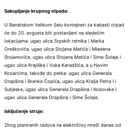
Sakupljanje krupnog otpada:
U Banatskom Velikom Selu kontejneri za kabasti otpad
će do 20. avgusta biti postavljeni na sledećim
lokacijama: ugao ulica Srpskih ratnika i Marka
Oreškovića, ugao ulica Stojana Matića i Mladena
Stojanovića, ugao ulica Stojana Matića i Sime Šolaje i
ugao ulica Krajiška i Vuka Karadžića, a u Novim
Kozarcima, takođe do petka: ugao ulica Generala
Drapšina i Branka Ćopića, ugao ulica Kralja Petra I i
Sutjeske, ugao ulica Generala Drapšina i Kosovske i
ugao ulica Generala Drapšina i Sime Šolaje.
Isključenje struje:
Zbog planiranih radova na električnoj mreži danas od