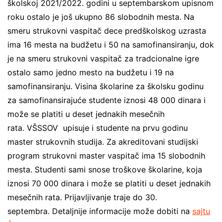
školskoj 2021/2022. godini u septembarskom upisnom
roku ostalo je još ukupno 86 slobodnih mesta. Na
smeru strukovni vaspitač dece predškolskog uzrasta
ima 16 mesta na budžetu i 50 na samofinansiranju, dok
je na smeru strukovni vaspitač za tradcionalne igre
ostalo samo jedno mesto na budžetu i 19 na
samofinansiranju. Visina školarine za školsku godinu
za samofinansirajuće studente iznosi 48 000 dinara i
može se platiti u deset jednakih mesečnih
rata. VŠSSOV upisuje i studente na prvu godinu
master strukovnih studija. Za akreditovani studijski
program strukovni master vaspitač ima 15 slobodnih
mesta. Studenti sami snose troškove školarine, koja
iznosi 70 000 dinara i može se platiti u deset jednakih
mesečnih rata. Prijavljivanje traje do 30.
septembra. Detaljnije informacije može dobiti na
sajtu