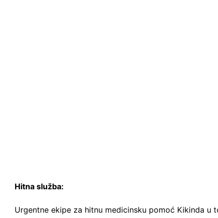
Hitna služba:
Urgentne ekipe za hitnu medicinsku pomoć Kikinda u to