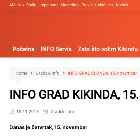
Skip
AMI Naxi Radio
Impresum
Marketing
Pravila korišćenja
Kontakt
to
content
Početna
INFO Servis
Zato što volim Kikindu
Home
Gradski Info
INFO GRAD KIKINDA, 15. novembar
INFO GRAD KIKINDA, 15
15.11.2018
Gradski Info
Danas je četvrtak, 15. novembar