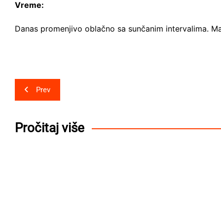
Vreme:
Danas promenjivo oblačno sa sunčanim intervalima. Ma
Post
Prev
navigation
Pročitaj više