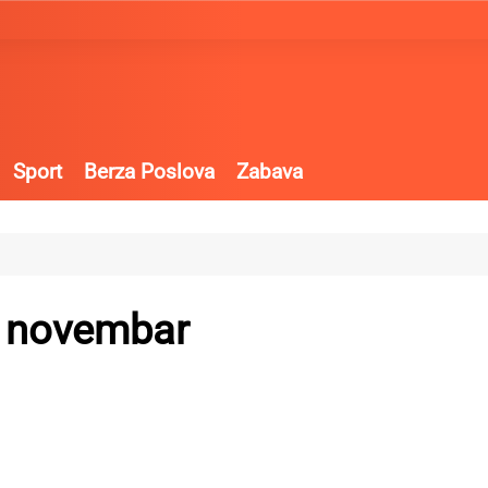
Sport
Berza Poslova
Zabava
. novembar