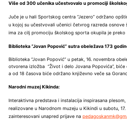
Više od 300 učenika učestvovalo u promociji školsko
Juče je u hali Sportskog centra “Jezero” održano opšti
u kojoj su učestvovali učenici četvrog razreda osnove 
ima za cilj promociju školskog sporta okupila je prek
Biblioteka “Jovan Popović” sutra obeležava 173 godin
Biblioteka “Jovan Popović” u petak, 16. novembra obel
otvorena izložba “Život i delo Jovana Popovića”, biće d
a od 18 časova biće održano književno veče sa Gora
Narodni muzej Kikinda:
Interaktivna predstava i instalacija inspirasana plesom
realizovane u Narodnom muzeju u Kikindi u subotu, 17.
zainteresovani unapred prijave na
pedagoskanmk@gma