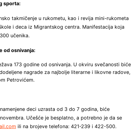
g sporta:
nsko takmičenje u rukometu, kao i revija mini-rukometa
škole i deca iz Migrantskog centra. Manifestacija koja
o 300 učenika.
e od osnivanja:
ežava 173 godine od osnivanja. U okviru svečanosti biće
odeljene nagrade za najbolje literarne i likovne radove,
nom Petrovićem.
, namenjene deci uzrasta od 3 do 7 godina, biće
 novembra. Učešće je besplatno, a potrebno je da se
il.com
ili na brojeve telefona: 421-239 i 422-500.