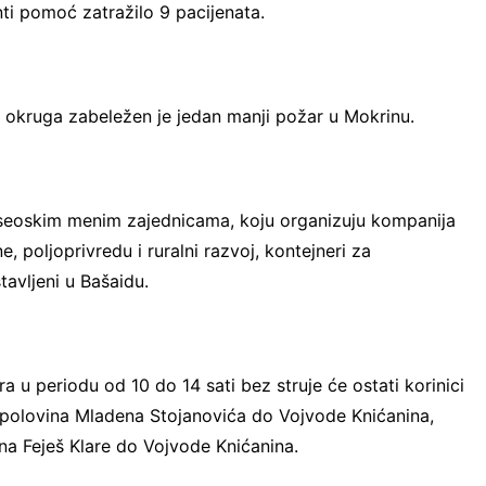
anti pomoć zatražilo 9 pacijenata.
g okruga zabeležen je jedan manji požar u Mokrinu.
u seoskim menim zajednicama, koju organizuju kompanija
, poljoprivredu i ruralni razvoj, kontejneri za
tavljeni u Bašaidu.
a u periodu od 10 do 14 sati bez struje će ostati korinici
 polovina Mladena Stojanovića do Vojvode Knićanina,
na Feješ Klare do Vojvode Knićanina.