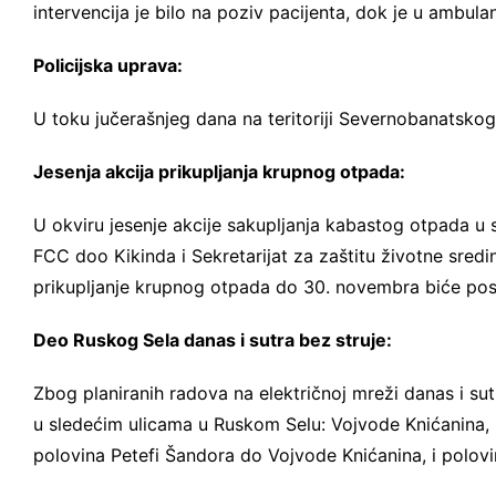
intervencija je bilo na poziv pacijenta, dok je u ambul
Policijska uprava:
U toku jučerašnjeg dana na teritoriji Severnobanatsko
Jesenja akcija prikupljanja krupnog otpada:
U okviru jesenje akcije sakupljanja kabastog otpada 
FCC doo Kikinda i Sekretarijat za zaštitu životne sredine
prikupljanje krupnog otpada do 30. novembra biće pos
Deo Ruskog Sela danas i sutra bez struje:
Zbog planiranih radova na električnoj mreži danas i sutr
u sledećim ulicama u Ruskom Selu: Vojvode Knićanina,
polovina Petefi Šandora do Vojvode Knićanina, i polovi