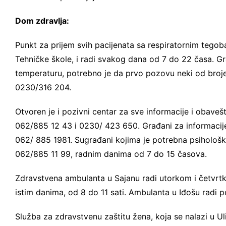
Dom zdravlja:
Punkt za prijem svih pacijenata sa respiratornim tegob
Tehničke škole, i radi svakog dana od 7 do 22 časa. Gr
temperaturu, potrebno je da prvo pozovu neki od broj
0230/316 204.
Otvoren je i pozivni centar za sve informacije i obaveš
062/885 12 43 i 0230/ 423 650. Građani za informacije
062/ 885 1981. Sugrađani kojima je potrebna psihološk
062/885 11 99, radnim danima od 7 do 15 časova.
Zdravstvena ambulanta u Sajanu radi utorkom i četvrtk
istim danima, od 8 do 11 sati. Ambulanta u Iđošu radi 
Služba za zdravstvenu zaštitu žena, koja se nalazi u Ul