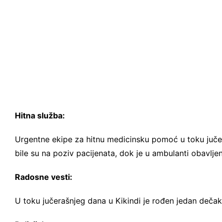
Hitna služba:
Urgentne ekipe za hitnu medicinsku pomoć u toku jučer
bile su na poziv pacijenata, dok je u ambulanti obavlje
Radosne vesti:
U toku jučerašnjeg dana u Kikindi je rođen jedan dečak