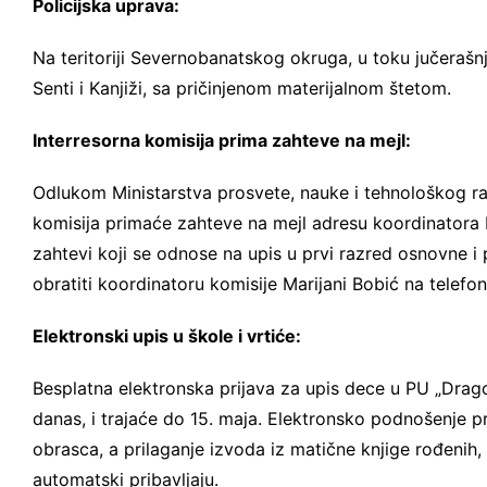
Policijska uprava:
Na teritoriji Severnobanatskog okruga, u toku jučeraš
Senti i Kanjiži, sa pričinjenom materijalnom štetom.
Interresorna komisija prima zahteve na mejl:
Odlukom Ministarstva prosvete, nauke i tehnološkog raz
komisija primaće zahteve na mejl adresu koordinatora
zahtevi koji se odnose na upis u prvi razred osnovne i 
obratiti koordinatoru komisije Marijani Bobić na telef
Elektronski upis u škole i vrtiće:
Besplatna elektronska prijava za upis dece u PU „Drag
danas, i trajaće do 15. maja. Elektronsko podnošenje p
obrasca, a prilaganje izvoda iz matične knjige rođenih, 
automatski pribavljaju.