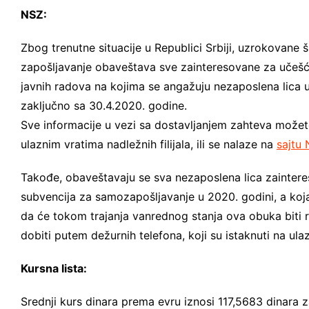
NSZ:
Zbog trenutne situacije u Republici Srbiji, uzrokovane
zapošljavanje obaveštava sve zainteresovane za učeš
javnih radova na kojima se angažuju nezaposlena lica u
zaključno sa 30.4.2020. godine.
Sve informacije u vezi sa dostavljanjem zahteva možete
ulaznim vratima nadležnih filijala, ili se nalaze na
sajtu 
Takođe, obaveštavaju se sva nezaposlena lica zainter
subvencija za samozapošljavanje u 2020. godini, a koj
da će tokom trajanja vanrednog stanja ova obuka biti 
dobiti putem dežurnih telefona, koji su istaknuti na ulazn
Kursna lista:
Srednji kurs dinara prema evru iznosi 117,5683 dinara 