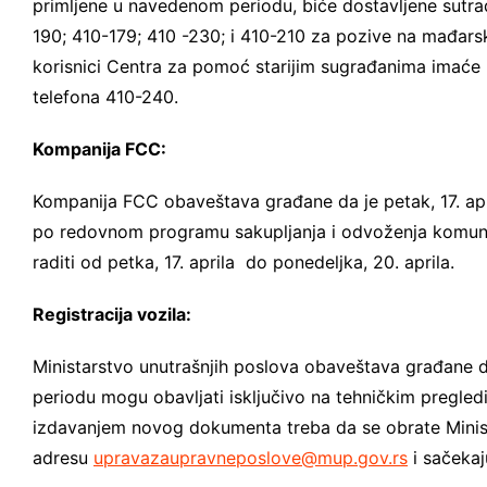
primljene u navedenom periodu, biće dostavljene sutrad
190; 410-179; 410 -230; i 410-210 za pozive na mađarsko
korisnici Centra za pomoć starijim sugrađanima imaće 
telefona 410-240.
Kompanija FCC:
Kompanija FCC obaveštava građane da je petak, 17. april
po redovnom programu sakupljanja i odvoženja komuna
raditi od petka, 17. aprila do ponedeljka, 20. aprila.
Registracija vozila:
Ministarstvo unutrašnjih poslova obaveštava građane d
periodu mogu obavljati isključivo na tehničkim pregle
izdavanjem novog dokumenta treba da se obrate Minist
adresu
upravazaupravneposlove@mup.gov.rs
i sačekaju