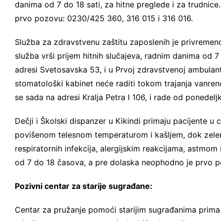
danima od 7 do 18 sati, za hitne preglede i za trudnice
prvo pozovu: 0230/425 360, 316 015 i 316 016.
Služba za zdravstvenu zaštitu zaposlenih je privremen
služba vrši prijem hitnih slučajeva, radnim danima od 7
adresi Svetosavska 53, i u Prvoj zdravstvenoj ambulanti,
stomatološki kabinet neće raditi tokom trajanja vanre
se sada na adresi Kralja Petra I 106, i rade od ponedel
Dečji i Školski dispanzer u Kikindi primaju pacijente u 
povišenom telesnom temperaturom i kašljem, dok zel
respiratornih infekcija, alergijskim reakcijama, astmo
od 7 do 18 časova, a pre dolaska neophodno je prvo p
Pozivni centar za starije sugrađane:
Centar za pružanje pomoći starijim sugrađanima prim