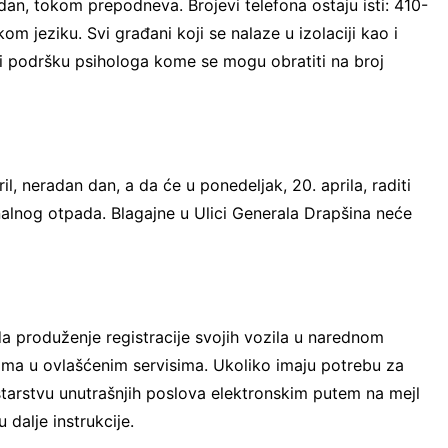
an, tokom prepodneva. Brojevi telefona ostaju isti: 410-
m jeziku. Svi građani koji se nalaze u izolaciji kao i
i podršku psihologa kome se mogu obratiti na broj
, neradan dan, a da će u ponedeljak, 20. aprila, raditi
lnog otpada. Blagajne u Ulici Generala Drapšina neće
a produženje registracije svojih vozila u narednom
dima u ovlašćenim servisima. Ukoliko imaju potrebu za
arstvu unutrašnjih poslova elektronskim putem na mejl
 dalje instrukcije.