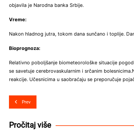
objavila je Narodna banka Srbije.
Vreme:
Nakon hladnog jutra, tokom dana sunčano i toplije. Da
Bioprognoza:
Relativno pobolјšanje biometeorološke situacije pogodo
se savetuje cerebrovaskularnim i srčanim bolesnicima
reakcije. Učesnicima u saobraćaju se preporučuje poja
Post
Prev
navigation
Pročitaj više