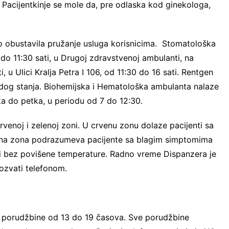
. Pacijentkinje se mole da, pre odlaska kod ginekologa,
o obustavila pružanje usluga korisnicima. Stomatološka
 do 11:30 sati, u Drugoj zdravstvenoj ambulanti, na
 u Ulici Kralja Petra I 106, od 11:30 do 16 sati. Rentgen
ndog stanja. Biohemijska i Hematološka ambulanta nalaze
jka do petka, u periodu od 7 do 12:30.
crvenoj i zelenoj zoni. U crvenu zonu dolaze pacijenti sa
ena zona podrazumeva pacijente sa blagim simptomima
m i bez povišene temperature. Radno vreme Dispanzera je
ozvati telefonom.
a porudžbine od 13 do 19 časova. Sve porudžbine