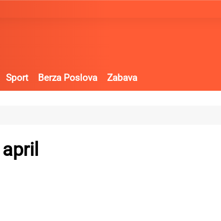
Sport
Berza Poslova
Zabava
april