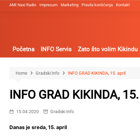
Skip
AMI Naxi Radio
Impresum
Marketing
Pravila korišćenja
Kontakt
to
content
Početna
INFO Servis
Zato što volim Kikindu
Home
Gradski Info
INFO GRAD KIKINDA, 15. april
INFO GRAD KIKINDA, 15. 
15.04.2020
Gradski Info
Danas je sreda, 15. april