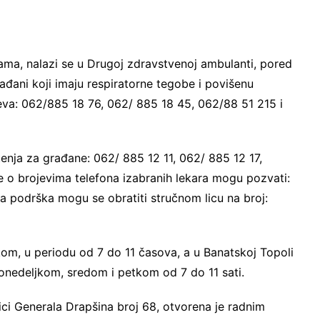
ama, nalazi se u Drugoj zdravstvenoj ambulanti, pored
ađani koji imaju respiratorne tegobe i povišenu
eva: 062/885 18 76, 062/ 885 18 45, 062/88 51 215 i
tenja za građane: 062/ 885 12 11, 062/ 885 12 17,
 o brojevima telefona izabranih lekara mogu pozvati:
a podrška mogu se obratiti stručnom licu na broj:
om, u periodu od 7 do 11 časova, a u Banatskoj Topoli
ponedeljkom, sredom i petkom od 7 do 11 sati.
ici Generala Drapšina broj 68, otvorena je radnim