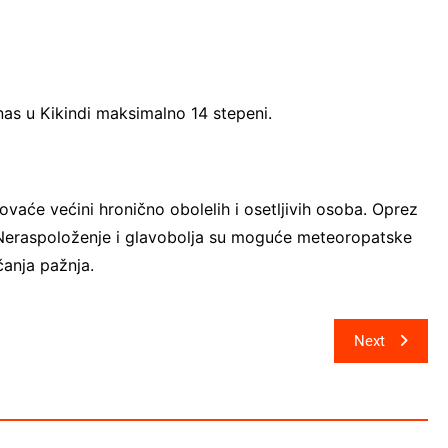
nas u Kikindi maksimalno 14 stepeni.
vaće većini hronično obolelih i osetlјivih osoba. Oprez
.Neraspoloženje i glavobolјa su moguće meteoropatske
čanja pažnja.
Next