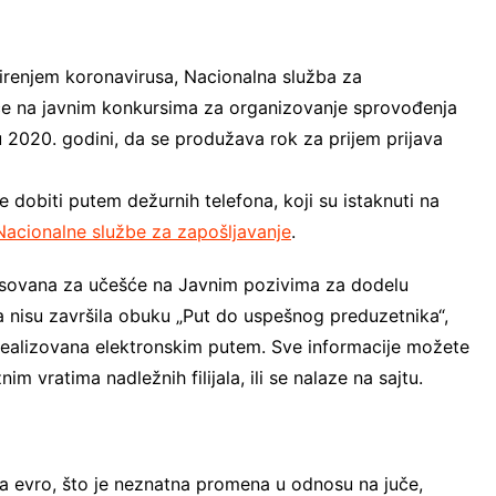
 širenjem koronavirusa, Nacionalna služba za
će na javnim konkursima za organizovanje sprovođenja
 2020. godini, da se produžava rok za prijem prijava
 dobiti putem dežurnih telefona, koji su istaknuti na
Nacionalne službe za zapošljavanje
.
esovana za učešće na Javnim pozivima za dodelu
a nisu završila obuku „Put do uspešnog preduzetnika“,
realizovana elektronskim putem. Sve informacije možete
im vratima nadležnih filijala, ili se nalaze na sajtu.
za evro, što je neznatna promena u odnosu na juče,