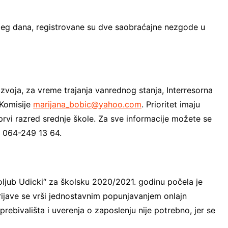
njeg dana, registrovane su dve saobraćajne nezgode u
voja, za vreme trajanja vanrednog stanja, Interresorna
 Komisije
marijana_bobic@yahoo.com
. Prioritet imaju
prvi razred srednje škole. Za sve informacije možete se
on 064-249 13 64.
oljub Udicki“ za školsku 2020/2021. godinu počela je
rijave se vrši jednostavnim popunjavanjem onlajn
prebivališta i uverenja o zaposlenju nije potrebno, jer se