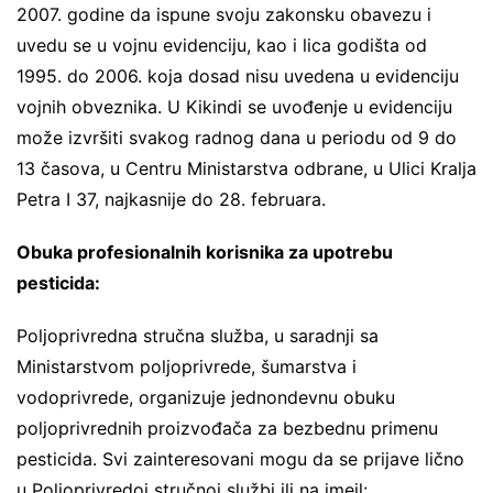
2007. godine da ispune svoju zakonsku obavezu i
uvedu se u vojnu evidenciju, kao i lica godišta od
1995. do 2006. koja dosad nisu uvedena u evidenciju
vojnih obveznika. U Kikindi se uvođenje u evidenciju
može izvršiti svakog radnog dana u periodu od 9 do
13 časova, u Centru Ministarstva odbrane, u Ulici Kralja
Petra I 37, najkasnije do 28. februara.
Obuka profesionalnih korisnika za upotrebu
pesticida:
Poljoprivredna stručna služba, u saradnji sa
Ministarstvom poljoprivrede, šumarstva i
vodoprivrede, organizuje jednondevnu obuku
poljoprivrednih proizvođača za bezbednu primenu
pesticida. Svi zainteresovani mogu da se prijave lično
u Poljoprivredoj stručnoj službi ili na imejl: