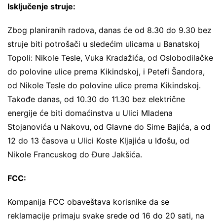
Isključenje struje:
Zbog planiranih radova, danas će od 8.30 do 9.30 bez
struje biti potrošači u sledećim ulicama u Banatskoj
Topoli: Nikole Tesle, Vuka Kradažića, od Oslobodilačke
do polovine ulice prema Kikindskoj, i Petefi Šandora,
od Nikole Tesle do polovine ulice prema Kikindskoj.
Takođe danas, od 10.30 do 11.30 bez električne
energije će biti domaćinstva u Ulici Mladena
Stojanovića u Nakovu, od Glavne do Sime Bajića, a od
12 do 13 časova u Ulici Koste Kljajića u Iđošu, od
Nikole Francuskog do Đure Jakšića.
FCC:
Kompanija FCC obaveštava korisnike da se
reklamacije primaju svake srede od 16 do 20 sati, na