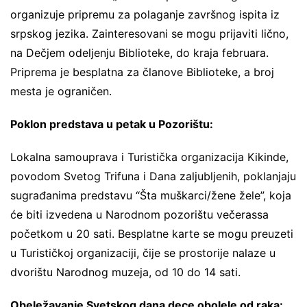
organizuje pripremu za polaganje završnog ispita iz
srpskog jezika. Zainteresovani se mogu prijaviti lično,
na Dečjem odeljenju Biblioteke, do kraja februara.
Priprema je besplatna za članove Biblioteke, a broj
mesta je ograničen.
Poklon predstava u petak u Pozorištu:
Lokalna samouprava i Turistička organizacija Kikinde,
povodom Svetog Trifuna i Dana zaljubljenih, poklanjaju
sugrađanima predstavu “Šta muškarci/žene žele”, koja
će biti izvedena u Narodnom pozorištu večerassa
početkom u 20 sati. Besplatne karte se mogu preuzeti
u Turističkoj organizaciji, čije se prostorije nalaze u
dvorištu Narodnog muzeja, od 10 do 14 sati.
Obeležavanje Svetskog dana dece obolele od raka: