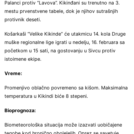
Palanci protiv “Lavova”. Kikinđani su trenutno na 3.
mestu prvenstvene tabele, dok je njihov sutrašnjih
protivnik deseti.
Košarkaši “Velike Kikinde” će utakmicu 14. kola Druge
muške regionalne lige igrati u nedelju, 16. februara sa
početkom u 15 sati, na gostovanju u Sivcu protiv
istoimene ekipe.
Vreme:
Promenjivo oblačno povremeno sa kišom. Maksimalna
temperatura u Kikindi biće 8 stepeni.
Bioprognoza:
Biometeorološka situacija može izazvati uobičajene
tegobe kod hronično obolelelih. Oprez se savetuje