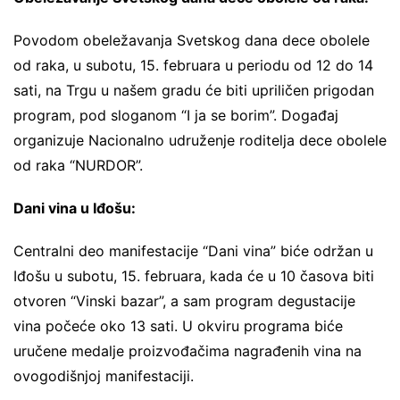
Povodom obeležavanja Svetskog dana dece obolele
od raka, u subotu, 15. februara u periodu od 12 do 14
sati, na Trgu u našem gradu će biti upriličen prigodan
program, pod sloganom “I ja se borim”. Događaj
organizuje Nacionalno udruženje roditelja dece obolele
od raka “NURDOR”.
Dani vina u Iđošu:
Centralni deo manifestacije “Dani vina” biće održan u
Iđošu u subotu, 15. februara, kada će u 10 časova biti
otvoren “Vinski bazar”, a sam program degustacije
vina počeće oko 13 sati. U okviru programa biće
uručene medalje proizvođačima nagrađenih vina na
ovogodišnjoj manifestaciji.