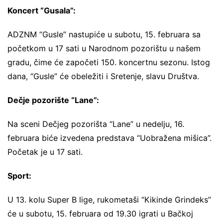
Koncert “Gusala”:
ADZNM “Gusle” nastupiće u subotu, 15. februara sa
početkom u 17 sati u Narodnom pozorištu u našem
gradu, čime će započeti 150. koncertnu sezonu. Istog
dana, “Gusle” će obeležiti i Sretenje, slavu Društva.
Dečje pozorište “Lane”:
Na sceni Dečjeg pozorišta “Lane” u nedelju, 16.
februara biće izvedena predstava “Uobražena mišica”.
Početak je u 17 sati.
Sport:
U 13. kolu Super B lige, rukometaši “Kikinde Grindeks”
će u subotu, 15. februara od 19.30 igrati u Bačkoj