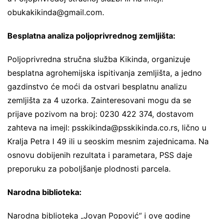
obukakikinda@gmail.com
.
Besplatna analiza poljoprivrednog zemljišta:
Poljoprivredna stručna služba Kikinda, organizuje
besplatna agrohemijska ispitivanja zemljišta, a jedno
gazdinstvo će moći da ostvari besplatnu analizu
zemljišta za 4 uzorka. Zainteresovani mogu da se
prijave pozivom na broj: 0230 422 374, dostavom
zahteva na imejl:
psskikinda@psskikinda.co.rs
, lično u
Kralja Petra I 49 ili u seoskim mesnim zajednicama. Na
osnovu dobijenih rezultata i parametara, PSS daje
preporuku za poboljšanje plodnosti parcela.
Narodna biblioteka:
Narodna biblioteka „Jovan Popović“ i ove godine