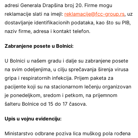
adresi Generala Drapšina broj 20. Firme mogu
reklamacije slati na imejl:
reklamacije@fcc-group.rs
, uz
dostavljanje identifikacionih podataka, kao što su PIB,
naziv firme, adresa i kontakt telefon.
Zabranjene posete u Bolnici:
U Bolnici u našem gradu i dalje su zabranjene posete
na svim odeljenjima, u cilju sprečavanja širenja virusa
gripa i respiratornih infekcija. Prijem paketa za
pacijente koji su na stacionarnom lečenju organizovan
je ponedeljkom, sredom i petkom, na prijemnom
šalteru Bolnice od 15 do 17 časova.
Upis u vojnu evidenciju:
Ministarstvo odbrane poziva lica muškog pola rođena