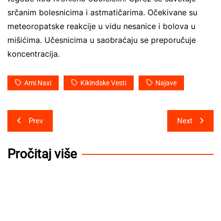
srčanim bolesnicima i astmatičarima. Očekivane su
meteoropatske reakcije u vidu nesanice i bolova u
mišićima. Učesnicima u saobraćaju se preporučuje
koncentracija.
Ami Naxi
Kikindske Vesti
Najave
Post
Prev
Next
navigation
Pročitaj više