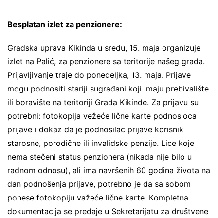
Besplatan izlet za penzionere:
Gradska uprava Kikinda u sredu, 15. maja organizuje
izlet na Palić, za penzionere sa teritorije našeg grada.
Prijavljivanje traje do ponedeljka, 13. maja. Prijave
mogu podnositi stariji sugrađani koji imaju prebivalište
ili boravište na teritoriji Grada Kikinde. Za prijavu su
potrebni: fotokopija vežeće lične karte podnosioca
prijave i dokaz da je podnosilac prijave korisnik
starosne, porodične ili invalidske penzije. Lice koje
nema stečeni status penzionera (nikada nije bilo u
radnom odnosu), ali ima navršenih 60 godina života na
dan podnošenja prijave, potrebno je da sa sobom
ponese fotokopiju važeće lične karte. Кompletna
dokumentacija se predaje u Sekretarijatu za društvene