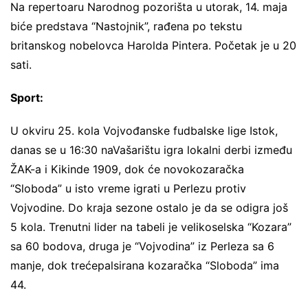
Na repertoaru Narodnog pozorišta u utorak, 14. maja
biće predstava “Nastojnik”, rađena po tekstu
britanskog nobelovca Harolda Pintera. Početak je u 20
sati.
Sport:
U okviru 25. kola Vojvođanske fudbalske lige Istok,
danas se u 16:30 naVašarištu igra lokalni derbi između
ŽAK-a i Kikinde 1909, dok će novokozaračka
“Sloboda” u isto vreme igrati u Perlezu protiv
Vojvodine. Do kraja sezone ostalo je da se odigra još
5 kola. Trenutni lider na tabeli je velikoselska “Kozara”
sa 60 bodova, druga je “Vojvodina” iz Perleza sa 6
manje, dok trećepalsirana kozaračka “Sloboda” ima
44.