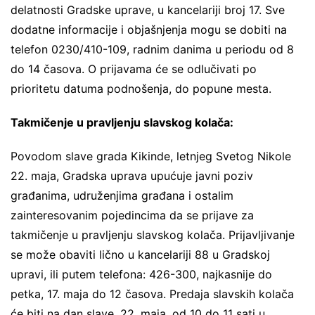
delatnosti Gradske uprave, u kancelariji broj 17. Sve
dodatne informacije i objašnjenja mogu se dobiti na
telefon 0230/410-109, radnim danima u periodu od 8
do 14 časova. O prijavama će se odlučivati po
prioritetu datuma podnošenja, do popune mesta.
Takmičenje u pravljenju slavskog kolača:
Povodom slave grada Kikinde, letnjeg Svetog Nikole
22. maja, Gradska uprava upućuje javni poziv
građanima, udruženjima građana i ostalim
zainteresovanim pojedincima da se prijave za
takmičenje u pravljenju slavskog kolača. Prijavljivanje
se može obaviti lično u kancelariji 88 u Gradskoj
upravi, ili putem telefona: 426-300, najkasnije do
petka, 17. maja do 12 časova. Predaja slavskih kolača
će biti na dan slave, 22. maja, od 10 do 11 sati u