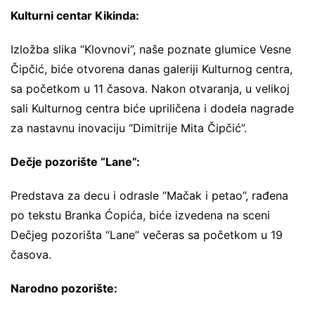
Kulturni centar Kikinda:
Izložba slika “Klovnovi”, naše poznate glumice Vesne
Čipčić, biće otvorena danas galeriji Kulturnog centra,
sa početkom u 11 časova. Nakon otvaranja, u velikoj
sali Kulturnog centra biće upriličena i dodela nagrade
za nastavnu inovaciju “Dimitrije Mita Čipčić”.
Dečje pozorište “Lane”:
Predstava za decu i odrasle “Mačak i petao”, rađena
po tekstu Branka Ćopića, biće izvedena na sceni
Dečjeg pozorišta “Lane” večeras sa početkom u 19
časova.
Narodno pozorište: