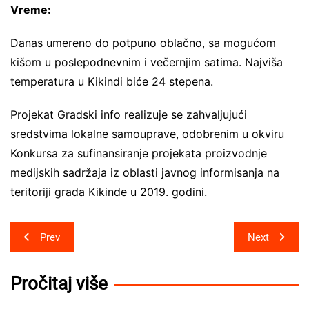
Vreme:
Danas umereno do potpuno oblačno, sa mogućom
kišom u poslepodnevnim i večernjim satima. Najviša
temperatura u Kikindi biće 24 stepena.
Projekat Gradski info realizuje se zahvaljujući
sredstvima lokalne samouprave, odobrenim u okviru
Konkursa za sufinansiranje projekata proizvodnje
medijskih sadržaja iz oblasti javnog informisanja na
teritoriji grada Kikinde u 2019. godini.
Post
Prev
Next
navigation
Pročitaj više