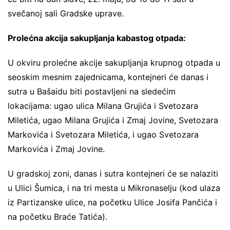
svečanoj sali Gradske uprave.
Prolećna akcija sakupljanja kabastog otpada:
U okviru prolećne akcije sakupljanja krupnog otpada u
seoskim mesnim zajednicama, kontejneri će danas i
sutra u Bašaidu biti postavljeni na sledećim
lokacijama: ugao ulica Milana Grujića i Svetozara
Miletića, ugao Milana Grujića i Zmaj Jovine, Svetozara
Markovića i Svetozara Miletića, i ugao Svetozara
Markovića i Zmaj Jovine.
U gradskoj zoni, danas i sutra kontejneri će se nalaziti
u Ulici Šumica, i na tri mesta u Mikronaselju (kod ulaza
iz Partizanske ulice, na početku Ulice Josifa Pančića i
na početku Braće Tatića).