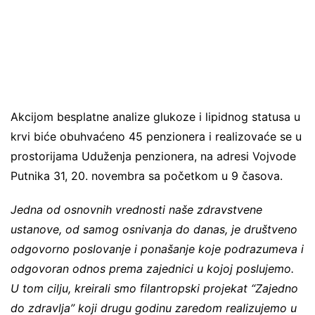
Akcijom besplatne analize glukoze i lipidnog statusa u
krvi biće obuhvaćeno 45 penzionera i realizovaće se u
prostorijama Uduženja penzionera, na adresi Vojvode
Putnika 31, 20. novembra sa početkom u 9 časova.
Jedna od osnovnih vrednosti naše zdravstvene
ustanove, od samog osnivanja do danas, je društveno
odgovorno poslovanje i ponašanje koje podrazumeva i
odgovoran odnos prema zajednici u kojoj poslujemo.
U tom cilju, kreirali smo filantropski projekat “Zajedno
do zdravlja” koji drugu godinu zaredom realizujemo u