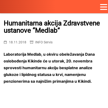
Skip
to
Humanitarna akcija Zdravstvene
content
ustanove “Medlab”
18.11.2018
INFO Servis
Laboratorija Medlab, u okviru obeležavanja Dana
oslobođenja Kikinde će u utorak, 20. novembra
sprovesti humanitarnu akciju besplatne analize
glukoze i lipidnog statusa u krvi, namenjenu
penzionerima sa najnižim primanjima u Kikindi.