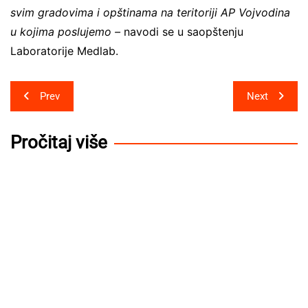
svim gradovima i opštinama na teritoriji AP Vojvodina
u kojima poslujemo –
navodi se u saopštenju
Laboratorije Medlab.
Post
Prev
Next
navigation
Pročitaj više