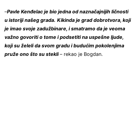
–
Pavle Kenđelac je bio jedna od naznačajnijih ličnosti
u istoriji našeg grada.
Kikinda je grad dobrotvora, koji
je imao svoje zadužbinare, i smatramo da je veoma
važno govoriti o tome i podsetiti na uspešne ljude,
koji su želeli da svom gradu i budućim pokolenjima
pruže ono što su stekli
– rekao je Bogdan.