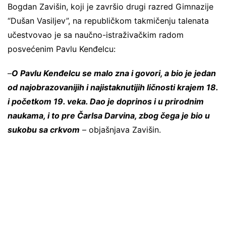
Bogdan Zavišin, koji je završio drugi razred Gimnazije
“Dušan Vasiljev”, na republičkom takmičenju talenata
učestvovao je sa naučno-istraživačkim radom
posvećenim Pavlu Kenđelcu:
–
O Pavlu Kenđelcu se malo zna i govori, a bio je jedan
od najobrazovanijih i najistaknutijih ličnosti krajem 18.
i početkom 19. veka. Dao je doprinos i u prirodnim
naukama, i to pre Čarlsa Darvina, zbog čega je bio u
sukobu sa crkvom
– objašnjava Zavišin.