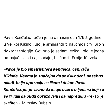
Pavle Kenđelac rođen je na današnji dan 1766. godine
u Velikoj Kikindi. Bio je arhimandrit, naučnik i prvi Srbin
doktor teologije. Govorio je sedam jezika i bio je jedna
od najučenijih i najznačajnijih ličnosti Srbije 19. veka:
–
Pavle je bio sin Hristifora Kenđelca, osnivača
Kikinde. Veoma je značajno da se Kikinđani, posebno
mlađi, bolje upoznaju sa likom i delom Pavla
Kenđelca, jer je važno da imaju uzore u ljudima koji su
se trudili da budu obrazovani i da napreduju
-rekao je
sveštenik Miroslav Bubalo.