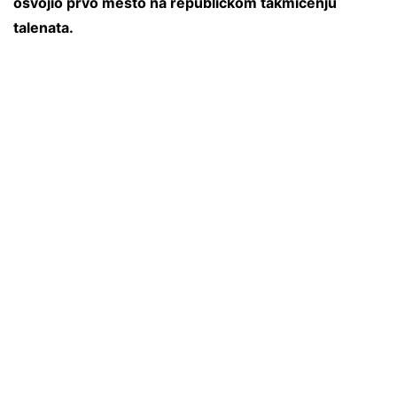
osvojio prvo mesto na republičkom takmičenju
talenata.