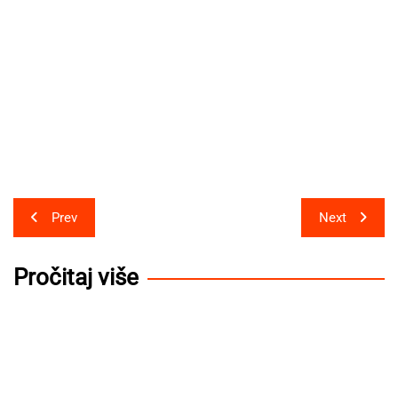
Post
Prev
Next
navigation
Pročitaj više