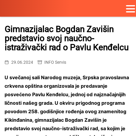
Skip
to
Gimnazijalac Bogdan Zavišin
content
predstavio svoj naučno-
istraživački rad o Pavlu Kenđelcu
29.06.2024
INFO Servis
U svečanoj sali Narodog muzeja, Srpska pravoslavna
crkvena opština organizovala je predavanje
posvećeno Pavlu Kenđelcu, jednoj od najznačajnijih
ličnosti našeg grada. U okviru prigodnog programa
povodom 258. godišnjice rođenja ovog znamenitog
Kikinđanina, gimnazijalac Bogdan Zavišin je
predstavio svoj naučno-istraživački rad, sa kojim je