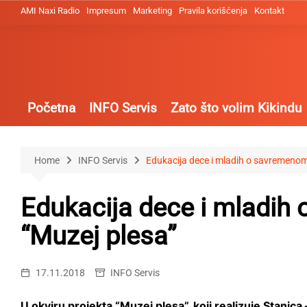
Skip
AMI Naxi Radio
Impresum
Marketing
Pravila korišćenja
Kontakt
to
content
Početna
INFO Servis
Zato što volim Kikindu
Home
INFO Servis
Edukacija dece i mladih o savremenom
Edukacija dece i mladih
“Muzej plesa”
17.11.2018
INFO Servis
U okviru projekta “Muzej plesa”, koji realizuje Stanic