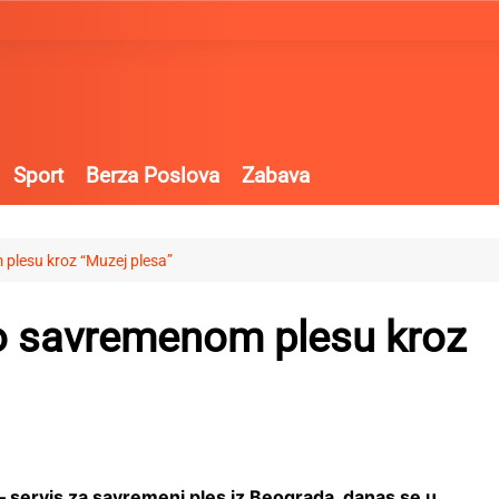
Sport
Berza Poslova
Zabava
 plesu kroz “Muzej plesa”
 o savremenom plesu kroz
a – servis za savremeni ples iz Beograda, danas se u