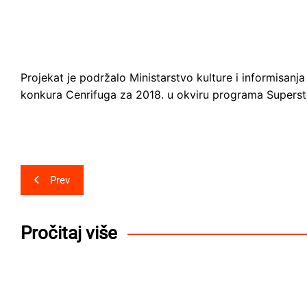
Projekat je podržalo Ministarstvo kulture i informisanj
konkura Cenrifuga za 2018. u okviru programa Superst
Post
Prev
navigation
Pročitaj više