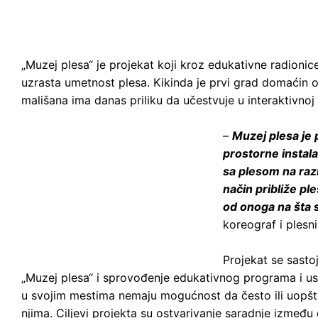
„Muzej plesa“ je projekat koji kroz edukativne radionice 
uzrasta umetnost plesa. Kikinda je prvi grad domaćin o
mališana ima danas priliku da učestvuje u interaktivnoj 
–
Muzej plesa je 
prostorne instala
sa plesom na razn
način približe pl
od onoga na šta s
koreograf i plesn
Projekat se sastoj
„Muzej plesa“ i sprovođenje edukativnog programa i us
u svojim mestima nemaju mogućnost da često ili uopšte
njima. Ciljevi projekta su ostvarivanje saradnje izme