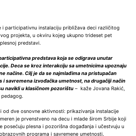
i participativnu instalaciju približava deci različitog
vog projekta, u okviru kojeg ukupno trideset pet
plesnoj predstavi.
participativna predstava koja se odigrava unutar
cije. Deca se kroz interakciju sa umetnicima upoznaju
e načine. Cilj je da se najmlađima na pristupačan
es i savremena izvođačka umetnost, na drugačiji način
u navikli u klasičnom pozorištu
– kaže Jovana Rakić,
i pedagog.
i od dve osnovne aktivnosti: prikazivanja instalacije
meren je prvenstveno na decu i mlade širom Srbije koji
 posećuju plesna i pozorišna događanja i učestvuju u
đu obrazovnih programa i savremene umetnosti,