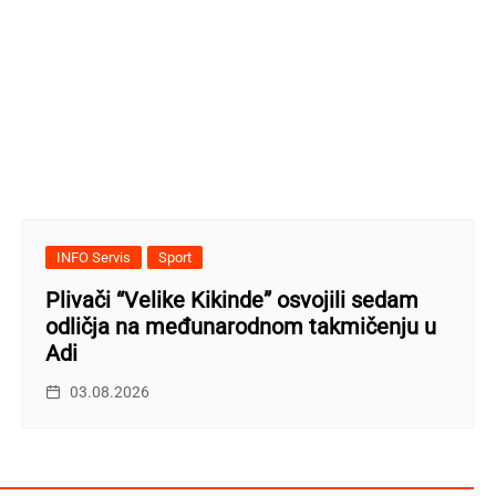
INFO Servis
Sport
Plivači “Velike Kikinde” osvojili sedam
odličja na međunarodnom takmičenju u
Adi
03.08.2026