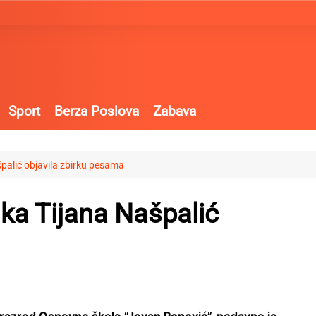
Sport
Berza Poslova
Zabava
palić objavila zbirku pesama
ka Tijana Našpalić