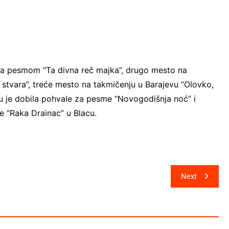
 sa pesmom “Ta divna reč majka”, drugo mesto na
 stvara”, treće mesto na takmičenju u Barajevu “Olovko,
ju je dobila pohvale za pesme “Novogodišnja noć” i
ke “Raka Drainac” u Blacu.
Next