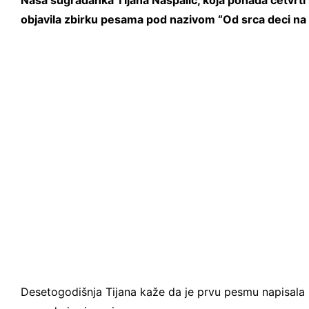
Naša sugrađanka Tijana Našpalić, koja pohađa četvrti
objavila zbirku pesama pod nazivom “Od srca deci na 
Desetogodišnja Tijana kaže da je prvu pesmu napisala k