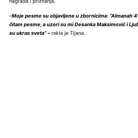
nagrada i priznanja.
–
Moje pesme su objavljene u zbornicima: “Almanah 4”,
čitam pesme, a uzori su mi Desanka Maksimović i Ljub
su ukras sveta” –
rekla je Tijana.