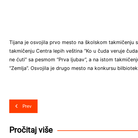
Tijana je osvojila prvo mesto na školskom takmičenju
takmičenju Centra lepih veština “Ko u čuda veruje čuda
ne ćuti” sa pesmom “Prva ljubav”, a na istom takmičen
“Zemlja”. Osvojila je drugo mesto na konkursu bilbiote
Post
Prev
navigation
Pročitaj više