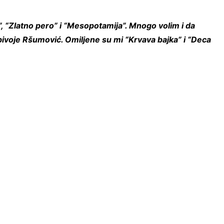
 “Zlatno pero” i “Mesopotamija”. Mnogo volim i da
ivoje Ršumović. Omiljene su mi “Krvava bajka” i “Deca