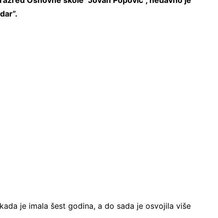
 razred Osnovne škole “Jovan Popović”, nedavno je
dar”.
ada je imala šest godina, a do sada je osvojila više